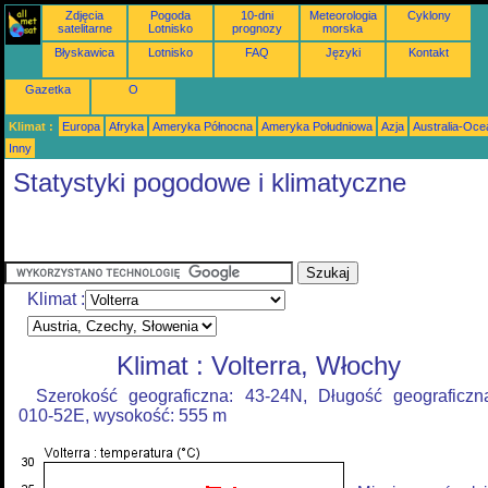
Zdjęcia
Pogoda
10-dni
Meteorologia
Cyklony
satelitarne
Lotnisko
prognozy
morska
Błyskawica
Lotnisko
FAQ
Języki
Kontakt
Gazetka
O
Klimat :
Europa
Afryka
Ameryka Północna
Ameryka Południowa
Azja
Australia-Oce
Inny
Statystyki pogodowe i klimatyczne
Klimat :
Klimat : Volterra, Włochy
Szerokość geograficzna: 43-24N, Długość geograficzn
010-52E, wysokość: 555 m