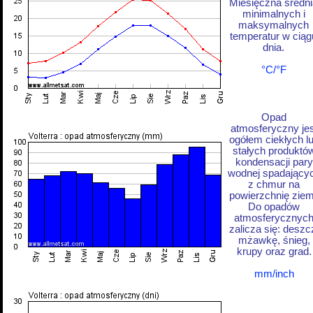
Miesięczna średni
minimalnych i
maksymalnych
temperatur w ciąg
dnia.
°C/°F
Opad
atmosferyczny jes
ogółem ciekłych l
stałych produktó
kondensacji pary
wodnej spadający
z chmur na
powierzchnię ziem
Do opadów
atmosferycznyc
zalicza się: deszc
mżawkę, śnieg,
krupy oraz grad.
mm/inch