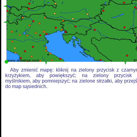
Aby zmienić mapę: kliknij na zielony przycisk z czarn
krzyżykiem, aby powiększyć; na zielony przycisk
myślnikiem, aby pomniejszyć; na zielone strzałki, aby przej
do map sąsiednich.