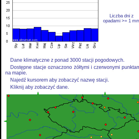
Liczba dni z
opadami >= 1 m
Dane klimatyczne z ponad 3000 stacji pogodowych.
Dostępne stacje oznaczono żółtymi i czerwonymi punkta
na mapie.
Najedź kursorem aby zobaczyć nazwę stacji.
Kliknij aby zobaczyć dane.