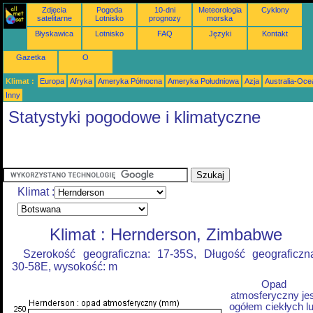
Zdjęcia
Pogoda
10-dni
Meteorologia
Cyklony
satelitarne
Lotnisko
prognozy
morska
Błyskawica
Lotnisko
FAQ
Języki
Kontakt
Gazetka
O
Klimat :
Europa
Afryka
Ameryka Północna
Ameryka Południowa
Azja
Australia-Oce
Inny
Statystyki pogodowe i klimatyczne
Klimat :
Klimat : Hernderson, Zimbabwe
Szerokość geograficzna: 17-35S, Długość geograficzn
30-58E, wysokość: m
Opad
atmosferyczny jes
ogółem ciekłych l