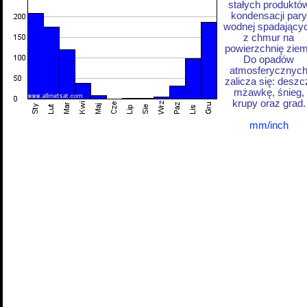
stałych produktó
kondensacji pary
wodnej spadający
z chmur na
powierzchnię ziem
Do opadów
atmosferycznyc
zalicza się: deszc
mżawkę, śnieg,
krupy oraz grad.
mm/inch