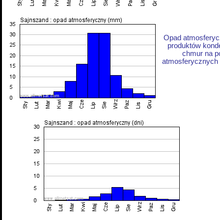
Opad atmosferycz
produktów konde
chmur na p
atmosferycznych z