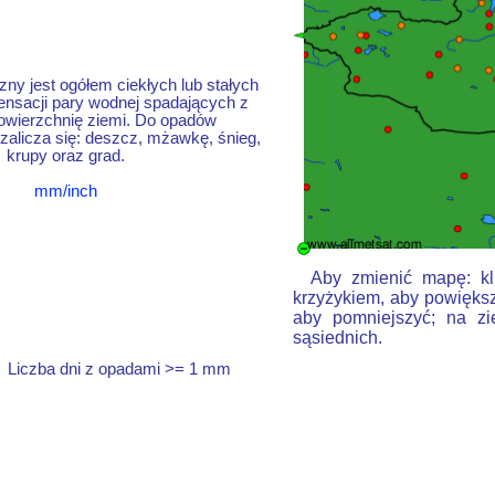
ny jest ogółem ciekłych lub stałych
nsacji pary wodnej spadających z
owierzchnię ziemi. Do opadów
alicza się: deszcz, mżawkę, śnieg,
krupy oraz grad.
mm/inch
Aby zmienić mapę: kli
krzyżykiem, aby powiększ
aby pomniejszyć; na zi
sąsiednich.
Liczba dni z opadami >= 1 mm