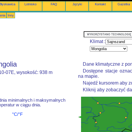
Błyskawica
Lotnisko
FAQ
Języki
Kontakt
Gazetka
ania
Inny
Klimat :
ngolia
Dane klimatyczne z po
Dostępne stacje oznac
110-07E, wysokość: 938 m
na mapie.
Najedź kursorem aby zo
Kliknij aby zobaczyć d
dnia minimalnych i maksymalnych
peratur w ciągu dnia.
°C/°F