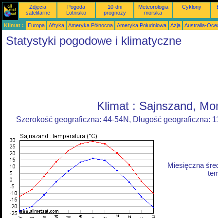
Zdjęcia
Pogoda
10-dni
Meteorologia
Cyklony
satelitarne
Lotnisko
prognozy
morska
Klimat :
Europa
Afryka
Ameryka Północna
Ameryka Południowa
Azja
Australia-Oce
Statystyki pogodowe i klimatyczne
Klimat : Sajnszand, Mo
Szerokość geograficzna: 44-54N, Długość geograficzna: 
Miesięczna śre
tem