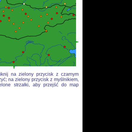
knij na zielony przycisk z czarnym
yć; na zielony przycisk z myślnikiem,
elone strzałki, aby przejść do map