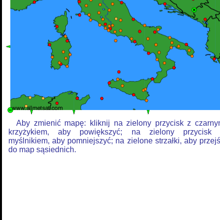
Aby zmienić mapę: kliknij na zielony przycisk z czarn
krzyżykiem, aby powiększyć; na zielony przycisk
myślnikiem, aby pomniejszyć; na zielone strzałki, aby przej
do map sąsiednich.