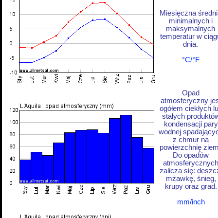
Miesięczna średni
minimalnych i
maksymalnych
temperatur w ciąg
dnia.
°C/°F
Opad
atmosferyczny jes
ogółem ciekłych l
stałych produktó
kondensacji pary
wodnej spadający
z chmur na
powierzchnię ziem
Do opadów
atmosferycznyc
zalicza się: deszc
mżawkę, śnieg,
krupy oraz grad.
mm/inch