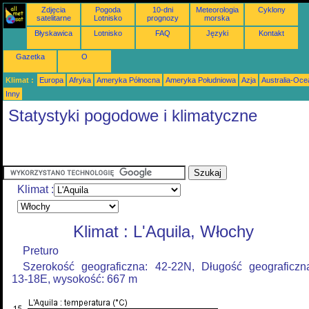
Zdjęcia
Pogoda
10-dni
Meteorologia
Cyklony
satelitarne
Lotnisko
prognozy
morska
Błyskawica
Lotnisko
FAQ
Języki
Kontakt
Gazetka
O
Klimat :
Europa
Afryka
Ameryka Północna
Ameryka Południowa
Azja
Australia-Oce
Inny
Statystyki pogodowe i klimatyczne
Klimat :
Klimat : L'Aquila, Włochy
Preturo
Szerokość geograficzna: 42-22N, Długość geograficzn
13-18E, wysokość: 667 m