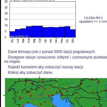
Liczba dni z
opadami >= 1 m
Dane klimatyczne z ponad 3000 stacji pogodowych.
Dostępne stacje oznaczono żółtymi i czerwonymi punkta
na mapie.
Najedź kursorem aby zobaczyć nazwę stacji.
Kliknij aby zobaczyć dane.