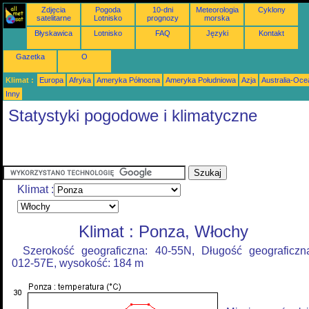
Zdjęcia
Pogoda
10-dni
Meteorologia
Cyklony
satelitarne
Lotnisko
prognozy
morska
Błyskawica
Lotnisko
FAQ
Języki
Kontakt
Gazetka
O
Klimat :
Europa
Afryka
Ameryka Północna
Ameryka Południowa
Azja
Australia-Oce
Inny
Statystyki pogodowe i klimatyczne
Klimat :
Klimat : Ponza, Włochy
Szerokość geograficzna: 40-55N, Długość geograficzn
012-57E, wysokość: 184 m