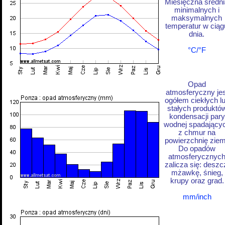
Miesięczna średni
minimalnych i
maksymalnych
temperatur w ciąg
dnia.
°C/°F
Opad
atmosferyczny jes
ogółem ciekłych l
stałych produktó
kondensacji pary
wodnej spadający
z chmur na
powierzchnię ziem
Do opadów
atmosferycznyc
zalicza się: deszc
mżawkę, śnieg,
krupy oraz grad.
mm/inch