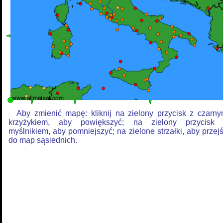
Aby zmienić mapę: kliknij na zielony przycisk z czarn
krzyżykiem, aby powiększyć; na zielony przycisk
myślnikiem, aby pomniejszyć; na zielone strzałki, aby przej
do map sąsiednich.