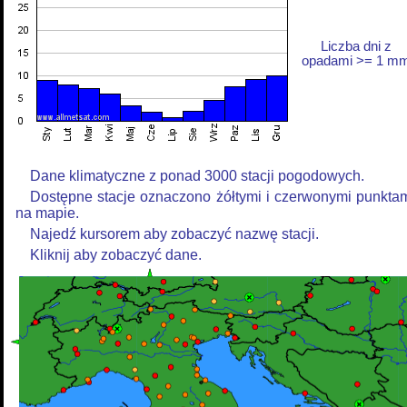
Liczba dni z
opadami >= 1 m
Dane klimatyczne z ponad 3000 stacji pogodowych.
Dostępne stacje oznaczono żółtymi i czerwonymi punkta
na mapie.
Najedź kursorem aby zobaczyć nazwę stacji.
Kliknij aby zobaczyć dane.