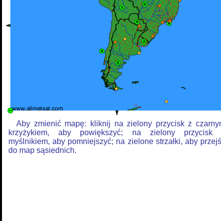
Aby zmienić mapę: kliknij na zielony przycisk z czarn
krzyżykiem, aby powiększyć; na zielony przycisk
myślnikiem, aby pomniejszyć; na zielone strzałki, aby przej
do map sąsiednich.