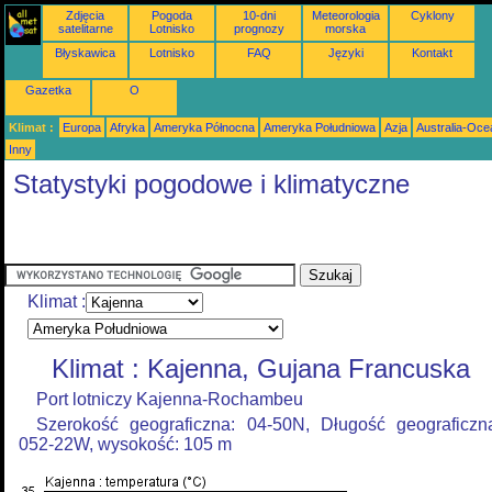
Zdjęcia
Pogoda
10-dni
Meteorologia
Cyklony
satelitarne
Lotnisko
prognozy
morska
Błyskawica
Lotnisko
FAQ
Języki
Kontakt
Gazetka
O
Klimat :
Europa
Afryka
Ameryka Północna
Ameryka Południowa
Azja
Australia-Oce
Inny
Statystyki pogodowe i klimatyczne
Klimat :
Klimat : Kajenna, Gujana Francuska
Port lotniczy Kajenna-Rochambeu
Szerokość geograficzna: 04-50N, Długość geograficzn
052-22W, wysokość: 105 m