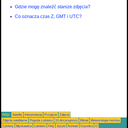
Gdzie mogę znaleźć starsze zdjęcia?
Co oznacza czas Z, GMT i UTC?
FAQ:
Satelity
Interpretacja
Przyjęcie
Zdjęcia
Zdjęcia satelitarne
Pogoda Lotnisko
10-dni prognozy
Klimat
Meteorologia morska
Cyklony
Błyskawica
Lotnisko
FAQ
Języki
Kontakt
Gazetka
O