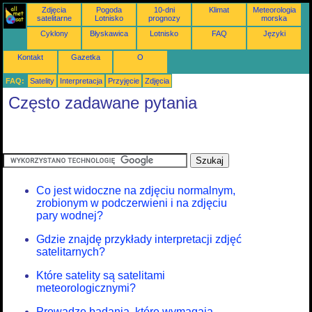
Zdjęcia
Pogoda
10-dni
Klimat
Meteorologia
satelitarne
Lotnisko
prognozy
morska
Cyklony
Błyskawica
Lotnisko
FAQ
Języki
Kontakt
Gazetka
O
FAQ:
Satelity
Interpretacja
Przyjęcie
Zdjęcia
Często zadawane pytania
Co jest widoczne na zdjęciu normalnym,
zrobionym w podczerwieni i na zdjęciu
pary wodnej?
Gdzie znajdę przykłady interpretacji zdjęć
satelitarnych?
Które satelity są satelitami
meteorologicznymi?
Prowadzę badania, które wymagają