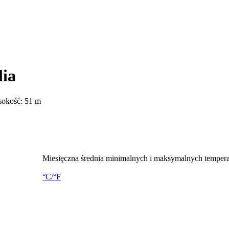
lia
sokość: 51 m
Miesięczna średnia minimalnych i maksymalnych temperat
°C/°F