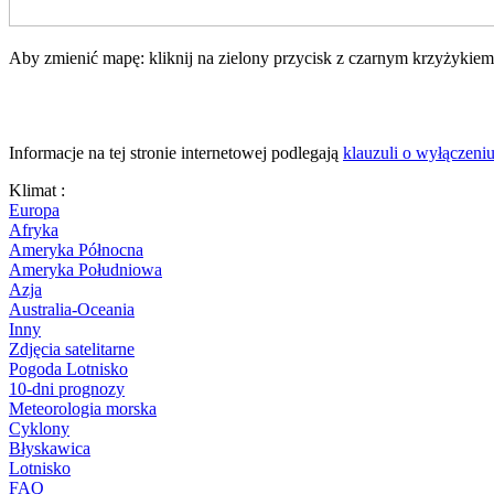
Aby zmienić mapę: kliknij na zielony przycisk z czarnym krzyżykiem,
Informacje na tej stronie internetowej podlegają
klauzuli o wyłączeni
Klimat :
Europa
Afryka
Ameryka Północna
Ameryka Południowa
Azja
Australia-Oceania
Inny
Zdjęcia satelitarne
Pogoda Lotnisko
10-dni prognozy
Meteorologia morska
Cyklony
Błyskawica
Lotnisko
FAQ