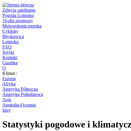
Zdjęcia satelitarne
Pogoda Lotnisko
10-dni prognozy
Meteorologia morska
Cyklony
Błyskawica
Lotnisko
FAQ
Języki
Kontakt
Gazetka
O
Klimat :
Europa
Afryka
Ameryka Północna
Ameryka Południowa
Azja
Australia-Oceania
Inny
Statystyki pogodowe i klimatyc