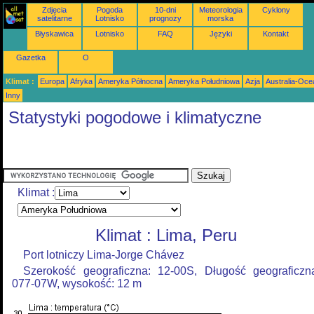
Zdjęcia
Pogoda
10-dni
Meteorologia
Cyklony
satelitarne
Lotnisko
prognozy
morska
Błyskawica
Lotnisko
FAQ
Języki
Kontakt
Gazetka
O
Klimat :
Europa
Afryka
Ameryka Północna
Ameryka Południowa
Azja
Australia-Oce
Inny
Statystyki pogodowe i klimatyczne
Klimat :
Klimat : Lima, Peru
Port lotniczy Lima-Jorge Chávez
Szerokość geograficzna: 12-00S, Długość geograficzn
077-07W, wysokość: 12 m