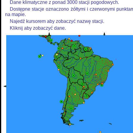
Dane klimatyczne z ponad 3000 stacji pogodowych.
Dostępne stacje oznaczono żółtymi i czerwonymi punkta
na mapie.
Najedź kursorem aby zobaczyć nazwę stacji.
Kliknij aby zobaczyć dane.