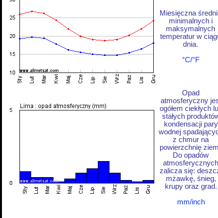
Miesięczna średni
minimalnych i
maksymalnych
temperatur w ciąg
dnia.
°C/°F
Opad
atmosferyczny jes
ogółem ciekłych l
stałych produktó
kondensacji pary
wodnej spadający
z chmur na
powierzchnię ziem
Do opadów
atmosferycznyc
zalicza się: deszc
mżawkę, śnieg,
krupy oraz grad.
mm/inch