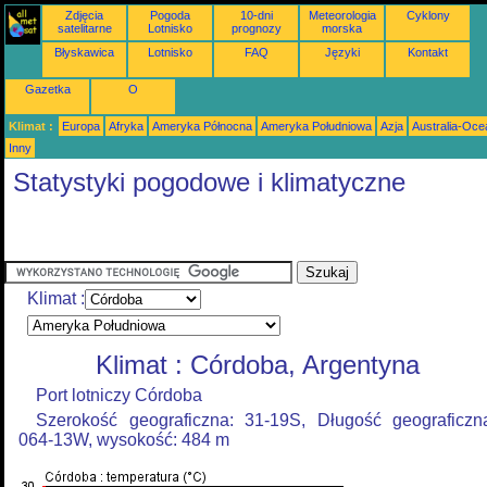
Zdjęcia
Pogoda
10-dni
Meteorologia
Cyklony
satelitarne
Lotnisko
prognozy
morska
Błyskawica
Lotnisko
FAQ
Języki
Kontakt
Gazetka
O
Klimat :
Europa
Afryka
Ameryka Północna
Ameryka Południowa
Azja
Australia-Oce
Inny
Statystyki pogodowe i klimatyczne
Klimat :
Klimat : Córdoba, Argentyna
Port lotniczy Córdoba
Szerokość geograficzna: 31-19S, Długość geograficzn
064-13W, wysokość: 484 m