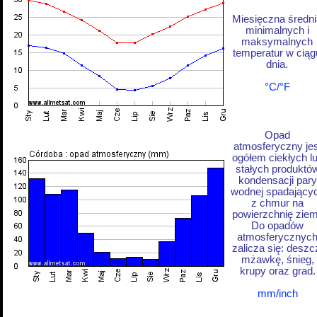
Miesięczna średni
minimalnych i
maksymalnych
temperatur w ciąg
dnia.
°C/°F
Opad
atmosferyczny jes
ogółem ciekłych l
stałych produktó
kondensacji pary
wodnej spadający
z chmur na
powierzchnię ziem
Do opadów
atmosferycznyc
zalicza się: deszc
mżawkę, śnieg,
krupy oraz grad.
mm/inch