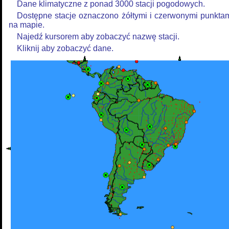
Dane klimatyczne z ponad 3000 stacji pogodowych.
Dostępne stacje oznaczono żółtymi i czerwonymi punkta
na mapie.
Najedź kursorem aby zobaczyć nazwę stacji.
Kliknij aby zobaczyć dane.