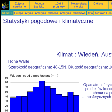
Zdjęcia
Pogoda
10-dni
Meteorologia
Cyklony
satelitarne
Lotnisko
prognozy
morska
Klimat :
Europa
Afryka
Ameryka Północna
Ameryka Południowa
Azja
Australia-Oce
Statystyki pogodowe i klimatyczne
Klimat : Wiedeń, Aust
Hohe Warte
Szerokość geograficzna: 48-15N, Długość geograficzna: 
Opad atmosferycz
produktów konde
chmur na p
atmosferycznych z