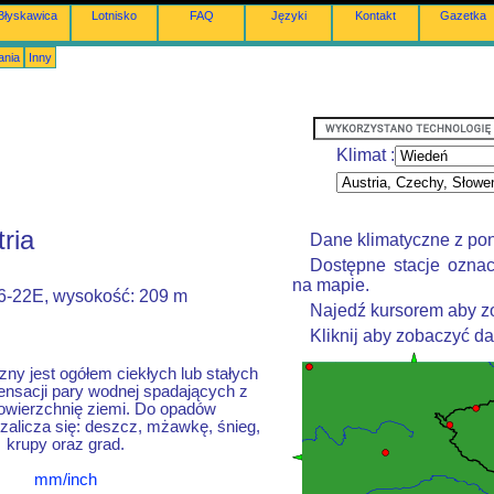
Błyskawica
Lotnisko
FAQ
Języki
Kontakt
Gazetka
ania
Inny
Klimat :
ria
Dane klimatyczne z po
Dostępne stacje oznac
na mapie.
16-22E, wysokość: 209 m
Najedź kursorem aby zo
Kliknij aby zobaczyć d
ny jest ogółem ciekłych lub stałych
nsacji pary wodnej spadających z
owierzchnię ziemi. Do opadów
alicza się: deszcz, mżawkę, śnieg,
krupy oraz grad.
mm/inch