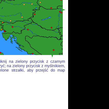
knij na zielony przycisk z czarnym
yć; na zielony przycisk z myślnikiem,
elone strzałki, aby przejść do map