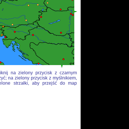
knij na zielony przycisk z czarnym
yć; na zielony przycisk z myślnikiem,
elone strzałki, aby przejść do map