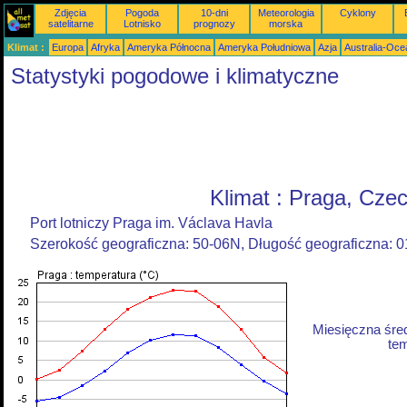
Zdjęcia
Pogoda
10-dni
Meteorologia
Cyklony
satelitarne
Lotnisko
prognozy
morska
Klimat :
Europa
Afryka
Ameryka Północna
Ameryka Południowa
Azja
Australia-Oce
Statystyki pogodowe i klimatyczne
Klimat : Praga, Cze
Port lotniczy Praga im. Václava Havla
Szerokość geograficzna: 50-06N, Długość geograficzna: 
Miesięczna śre
tem