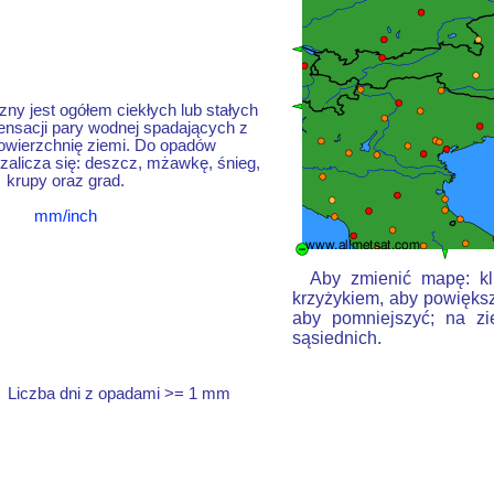
ny jest ogółem ciekłych lub stałych
nsacji pary wodnej spadających z
owierzchnię ziemi. Do opadów
alicza się: deszcz, mżawkę, śnieg,
krupy oraz grad.
mm/inch
Aby zmienić mapę: kli
krzyżykiem, aby powiększ
aby pomniejszyć; na zi
sąsiednich.
Liczba dni z opadami >= 1 mm