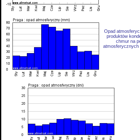
Opad atmosferycz
produktów konde
chmur na p
atmosferycznych z