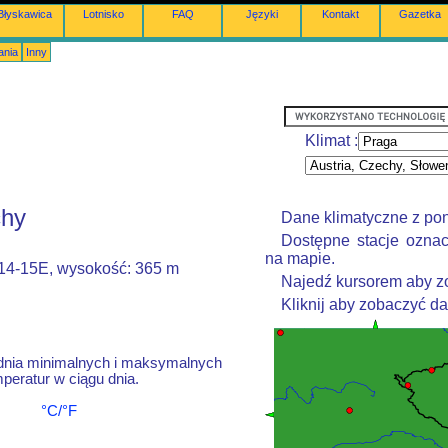
Błyskawica
Lotnisko
FAQ
Języki
Kontakt
Gazetka
ania
Inny
Klimat :
chy
Dane klimatyczne z po
Dostępne stacje oznac
na mapie.
014-15E, wysokość: 365 m
Najedź kursorem aby zo
Kliknij aby zobaczyć d
dnia minimalnych i maksymalnych
peratur w ciągu dnia.
°C/°F