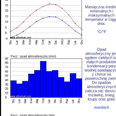
Miesięczna średni
minimalnych i
maksymalnych
temperatur w ciąg
dnia.
°C/°F
Opad
atmosferyczny jes
ogółem ciekłych l
stałych produktó
kondensacji pary
wodnej spadający
z chmur na
powierzchnię ziem
Do opadów
atmosferycznyc
zalicza się: deszc
mżawkę, śnieg,
krupy oraz grad.
mm/inch