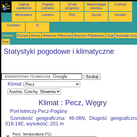
Zdjęcia
Pogoda
10-dni
Meteorologia
Cyklony
satelitarne
Lotnisko
prognozy
morska
Błyskawica
Lotnisko
FAQ
Języki
Kontakt
Gazetka
O
Klimat :
Europa
Afryka
Ameryka Północna
Ameryka Południowa
Azja
Australia-Oce
Inny
Statystyki pogodowe i klimatyczne
Klimat :
Klimat : Pecz, Węgry
Port lotniczy Pecz-Pogány
Szerokość geograficzna: 46-06N, Długość geograficzn
018-14E, wysokość: 201 m