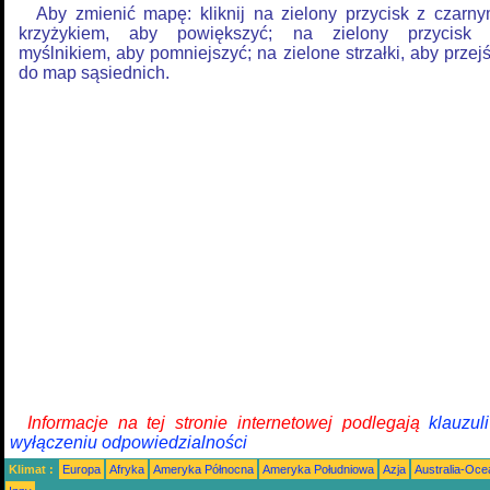
Aby zmienić mapę: kliknij na zielony przycisk z czarn
krzyżykiem, aby powiększyć; na zielony przycisk
myślnikiem, aby pomniejszyć; na zielone strzałki, aby przej
do map sąsiednich.
Informacje na tej stronie internetowej podlegają
klauzul
wyłączeniu odpowiedzialności
Klimat :
Europa
Afryka
Ameryka Północna
Ameryka Południowa
Azja
Australia-Oce