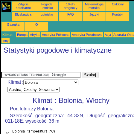
Zdjęcia
Pogoda
10-dni
Meteorologia
Cyklony
satelitarne
Lotnisko
prognozy
morska
Błyskawica
Lotnisko
FAQ
Języki
Kontakt
Gazetka
O
Klimat :
Europa
Afryka
Ameryka Północna
Ameryka Południowa
Azja
Australia-Oce
Inny
Statystyki pogodowe i klimatyczne
Klimat :
Klimat : Bolonia, Włochy
Port lotniczy Bolonia
Szerokość geograficzna: 44-32N, Długość geograficzn
011-18E, wysokość: 36 m