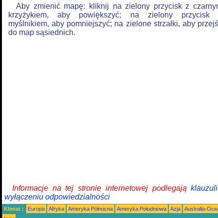
Aby zmienić mapę: kliknij na zielony przycisk z czarn
krzyżykiem, aby powiększyć; na zielony przycisk
myślnikiem, aby pomniejszyć; na zielone strzałki, aby przej
do map sąsiednich.
Informacje na tej stronie internetowej podlegają
klauzul
wyłączeniu odpowiedzialności
Klimat :
Europa
Afryka
Ameryka Północna
Ameryka Południowa
Azja
Australia-Oce