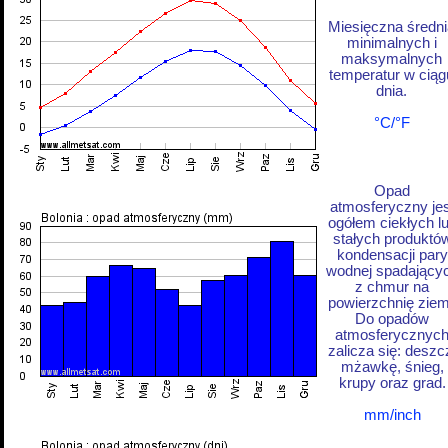
Miesięczna średni
minimalnych i
maksymalnych
temperatur w ciąg
dnia.
°C/°F
Opad
atmosferyczny jes
ogółem ciekłych l
stałych produktó
kondensacji pary
wodnej spadający
z chmur na
powierzchnię ziem
Do opadów
atmosferycznyc
zalicza się: deszc
mżawkę, śnieg,
krupy oraz grad.
mm/inch