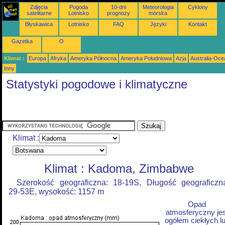
Zdjęcia
Pogoda
10-dni
Meteorologia
Cyklony
satelitarne
Lotnisko
prognozy
morska
Błyskawica
Lotnisko
FAQ
Języki
Kontakt
Gazetka
O
Klimat :
Europa
Afryka
Ameryka Północna
Ameryka Południowa
Azja
Australia-Oce
Inny
Statystyki pogodowe i klimatyczne
Klimat :
Klimat : Kadoma, Zimbabwe
Szerokość geograficzna: 18-19S, Długość geograficzn
29-53E, wysokość: 1157 m
Opad
atmosferyczny jes
ogółem ciekłych l