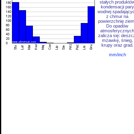
stałych produktó
kondensacji pary
wodnej spadający
z chmur na
powierzchnię ziem
Do opadów
atmosferycznyc
zalicza się: deszc
mżawkę, śnieg,
krupy oraz grad.
mm/inch