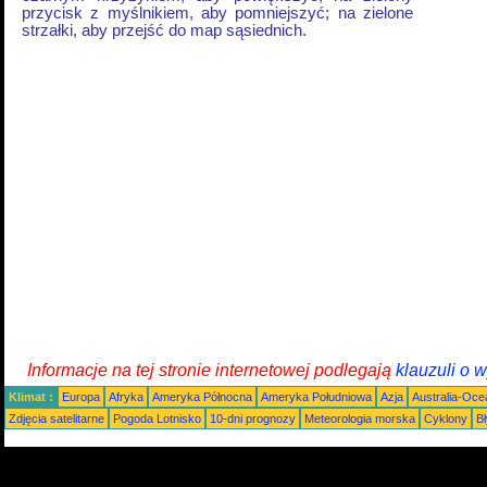
przycisk z myślnikiem, aby pomniejszyć; na zielone
strzałki, aby przejść do map sąsiednich.
Informacje na tej stronie internetowej podlegają
klauzuli o 
Klimat :
Europa
Afryka
Ameryka Północna
Ameryka Południowa
Azja
Australia-Oce
Zdjęcia satelitarne
Pogoda Lotnisko
10-dni prognozy
Meteorologia morska
Cyklony
B