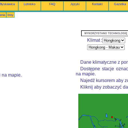
Błyskawica
Lotnisko
FAQ
Języki
Kontakt
Gazetka
ania
Inny
Klimat :
Dane klimatyczne z po
Dostępne stacje oznac
na mapie.
i na mapie.
Najedź kursorem aby zo
Kliknij aby zobaczyć d