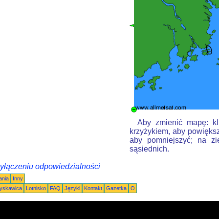
Aby zmienić mapę: kli
krzyżykiem, aby powiększ
aby pomniejszyć; na zi
sąsiednich.
wyłączeniu odpowiedzialności
ania
Inny
łyskawica
Lotnisko
FAQ
Języki
Kontakt
Gazetka
O