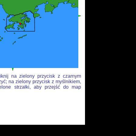
knij na zielony przycisk z czarnym
yć; na zielony przycisk z myślnikiem,
elone strzałki, aby przejść do map