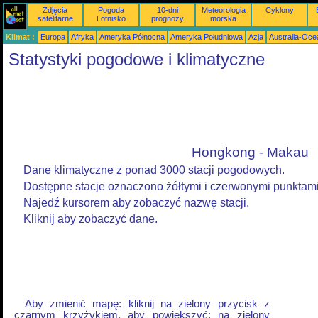
Zdjęcia
Pogoda
10-dni
Meteorologia
Cyklony
satelitarne
Lotnisko
prognozy
morska
Klimat :
Europa
Afryka
Ameryka Północna
Ameryka Południowa
Azja
Australia-Oce
Statystyki pogodowe i klimatyczne
Hongkong - Makau
Dane klimatyczne z ponad 3000 stacji pogodowych.
Dostępne stacje oznaczono żółtymi i czerwonymi punktam
Najedź kursorem aby zobaczyć nazwę stacji.
Kliknij aby zobaczyć dane.
Aby zmienić mapę: kliknij na zielony przycisk z
czarnym krzyżykiem, aby powiększyć; na zielony