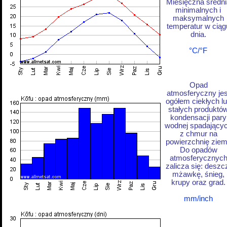
Miesięczna średni
minimalnych i
maksymalnych
temperatur w ciąg
dnia.
°C/°F
Opad
atmosferyczny jes
ogółem ciekłych l
stałych produktó
kondensacji pary
wodnej spadający
z chmur na
powierzchnię ziem
Do opadów
atmosferycznyc
zalicza się: deszc
mżawkę, śnieg,
krupy oraz grad.
mm/inch