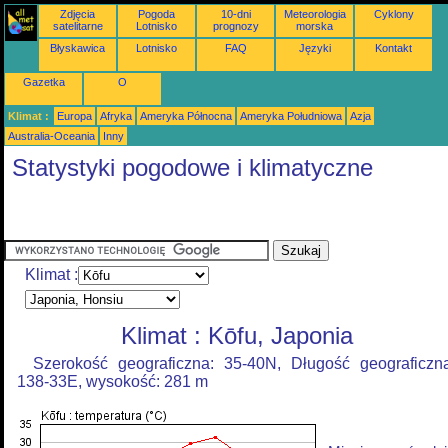
Zdjęcia
Pogoda
10-dni
Meteorologia
Cyklony
satelitarne
Lotnisko
prognozy
morska
Błyskawica
Lotnisko
FAQ
Języki
Kontakt
Gazetka
O
Klimat :
Europa
Afryka
Ameryka Północna
Ameryka Południowa
Azja
Australia-Oceania
Inny
Statystyki pogodowe i klimatyczne
Klimat :
Klimat : Kōfu, Japonia
Szerokość geograficzna: 35-40N, Długość geograficzn
138-33E, wysokość: 281 m