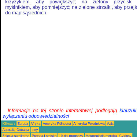
krzyżykiem, aby powiększyć; na zielony przycisk 
myślnikiem, aby pomniejszyć; na zielone strzałki, aby przej
do map sąsiednich.
Informacje na tej stronie internetowej podlegają
klauzul
wyłączeniu odpowiedzialności
Klimat :
Europa
Afryka
Ameryka Północna
Ameryka Południowa
Azja
Australia-Oceania
Inny
Zdjęcia satelitarne
Pogoda Lotnisko
10-dni prognozy
Meteorologia morska
Cyklony