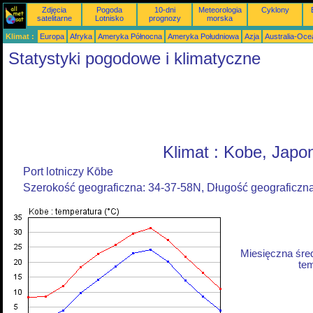
Zdjęcia
Pogoda
10-dni
Meteorologia
Cyklony
satelitarne
Lotnisko
prognozy
morska
Klimat :
Europa
Afryka
Ameryka Północna
Ameryka Południowa
Azja
Australia-Oce
Statystyki pogodowe i klimatyczne
Klimat : Kobe, Japo
Port lotniczy Kōbe
Szerokość geograficzna: 34-37-58N, Długość geograficzn
Miesięczna śre
tem