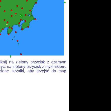
knij na zielony przycisk z czarnym
yć; na zielony przycisk z myślnikiem,
elone strzałki, aby przejść do map