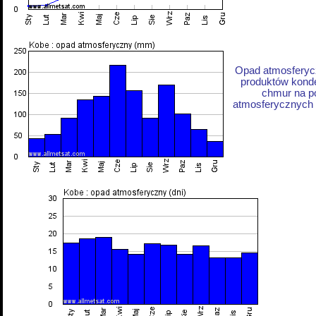
Opad atmosferycz
produktów konde
chmur na p
atmosferycznych z