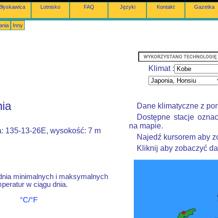
Błyskawica
Lotnisko
FAQ
Języki
Kontakt
Gazetka
ania
Inny
Klimat :
nia
Dane klimatyczne z po
Dostępne stacje oznac
na mapie.
a: 135-13-26E, wysokość: 7 m
Najedź kursorem aby zo
Kliknij aby zobaczyć d
dnia minimalnych i maksymalnych
peratur w ciągu dnia.
°C/°F