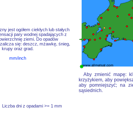
ny jest ogółem ciekłych lub stałych
nsacji pary wodnej spadających z
owierzchnię ziemi. Do opadów
alicza się: deszcz, mżawkę, śnieg,
krupy oraz grad.
mm/inch
Aby zmienić mapę: kli
krzyżykiem, aby powiększ
aby pomniejszyć; na zi
sąsiednich.
Liczba dni z opadami >= 1 mm