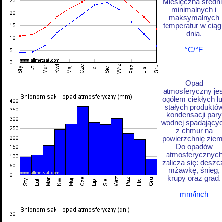
Miesięczna średni
minimalnych i
maksymalnych
temperatur w ciąg
dnia.
°C/°F
Opad
atmosferyczny jes
ogółem ciekłych l
stałych produktó
kondensacji pary
wodnej spadający
z chmur na
powierzchnię ziem
Do opadów
atmosferycznyc
zalicza się: deszc
mżawkę, śnieg,
krupy oraz grad.
mm/inch