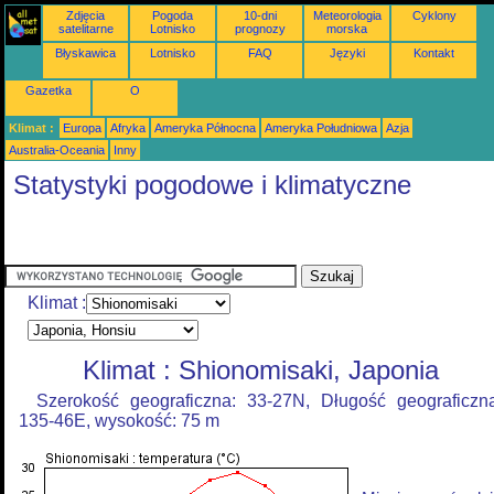
Zdjęcia
Pogoda
10-dni
Meteorologia
Cyklony
satelitarne
Lotnisko
prognozy
morska
Błyskawica
Lotnisko
FAQ
Języki
Kontakt
Gazetka
O
Klimat :
Europa
Afryka
Ameryka Północna
Ameryka Południowa
Azja
Australia-Oceania
Inny
Statystyki pogodowe i klimatyczne
Klimat :
Klimat : Shionomisaki, Japonia
Szerokość geograficzna: 33-27N, Długość geograficzn
135-46E, wysokość: 75 m