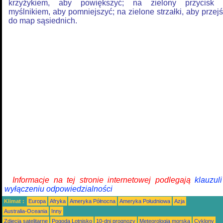
krzyżykiem, aby powiększyć; na zielony przycisk 
myślnikiem, aby pomniejszyć; na zielone strzałki, aby przej
do map sąsiednich.
Informacje na tej stronie internetowej podlegają
klauzul
wyłączeniu odpowiedzialności
Klimat :
Europa
Afryka
Ameryka Północna
Ameryka Południowa
Azja
Australia-Oceania
Inny
Zdjęcia satelitarne
Pogoda Lotnisko
10-dni prognozy
Meteorologia morska
Cyklony