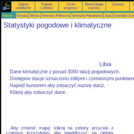
Zdjęcia
Pogoda
10-dni
Meteorologia
Cyklony
satelitarne
Lotnisko
prognozy
morska
Klimat :
Europa
Afryka
Ameryka Północna
Ameryka Południowa
Azja
Australia-Oce
Statystyki pogodowe i klimatyczne
Libia
Dane klimatyczne z ponad 3000 stacji pogodowych.
Dostępne stacje oznaczono żółtymi i czerwonymi punktam
Najedź kursorem aby zobaczyć nazwę stacji.
Kliknij aby zobaczyć dane.
Aby zmienić mapę: kliknij na zielony przycisk z
czarnym krzyżykiem, aby powiększyć; na zielony