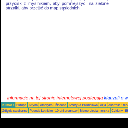
przycisk z myślnikiem, aby pomniejszyć; na zielone
strzałki, aby przejść do map sąsiednich.
Informacje na tej stronie internetowej podlegają
klauzuli o 
Klimat :
Europa
Afryka
Ameryka Północna
Ameryka Południowa
Azja
Australia-Oce
Zdjęcia satelitarne
Pogoda Lotnisko
10-dni prognozy
Meteorologia morska
Cyklony
B