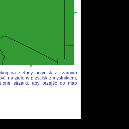
knij na zielony przycisk z czarnym
yć; na zielony przycisk z myślnikiem,
elone strzałki, aby przejść do map