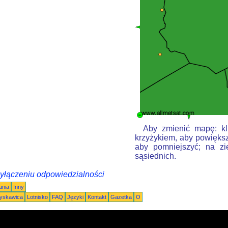
Aby zmienić mapę: kli
krzyżykiem, aby powiększ
aby pomniejszyć; na zi
sąsiednich.
wyłączeniu odpowiedzialności
ania
Inny
łyskawica
Lotnisko
FAQ
Języki
Kontakt
Gazetka
O