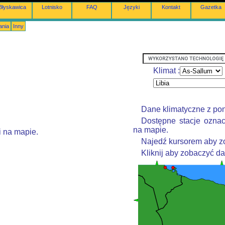
Błyskawica
Lotnisko
FAQ
Języki
Kontakt
Gazetka
ania
Inny
Klimat :
Dane klimatyczne z po
Dostępne stacje oznac
na mapie.
i na mapie.
Najedź kursorem aby zo
Kliknij aby zobaczyć d