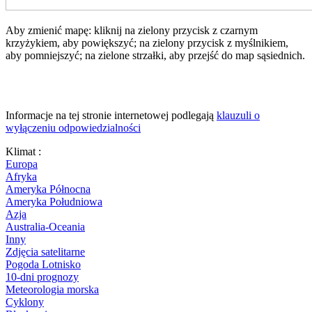
Aby zmienić mapę: kliknij na zielony przycisk z czarnym
krzyżykiem, aby powiększyć; na zielony przycisk z myślnikiem,
aby pomniejszyć; na zielone strzałki, aby przejść do map sąsiednich.
Informacje na tej stronie internetowej podlegają
klauzuli o
wyłączeniu odpowiedzialności
Klimat :
Europa
Afryka
Ameryka Północna
Ameryka Południowa
Azja
Australia-Oceania
Inny
Zdjęcia satelitarne
Pogoda Lotnisko
10-dni prognozy
Meteorologia morska
Cyklony