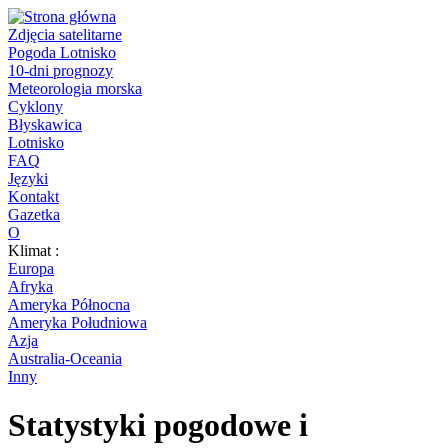
Zdjęcia satelitarne
Pogoda Lotnisko
10-dni prognozy
Meteorologia morska
Cyklony
Błyskawica
Lotnisko
FAQ
Języki
Kontakt
Gazetka
O
Klimat :
Europa
Afryka
Ameryka Północna
Ameryka Południowa
Azja
Australia-Oceania
Inny
Statystyki pogodowe i