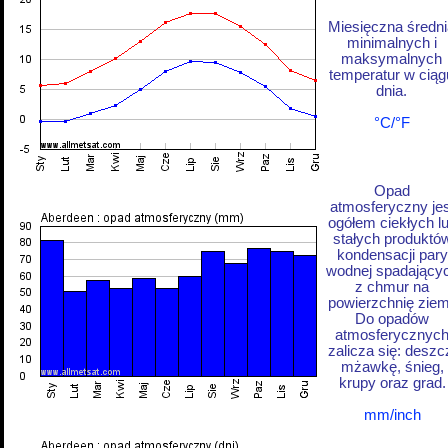
Miesięczna średni
minimalnych i
maksymalnych
temperatur w ciąg
dnia.
°C/°F
Opad
atmosferyczny jes
ogółem ciekłych l
stałych produktó
kondensacji pary
wodnej spadający
z chmur na
powierzchnię ziem
Do opadów
atmosferycznyc
zalicza się: deszc
mżawkę, śnieg,
krupy oraz grad.
mm/inch