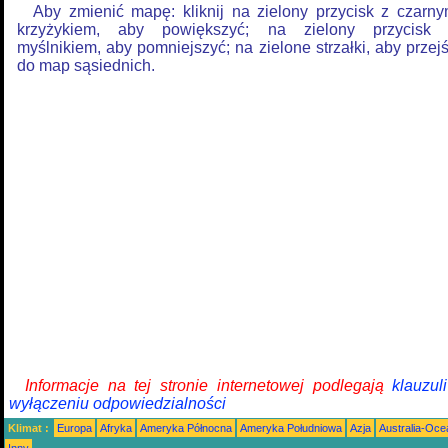
Aby zmienić mapę: kliknij na zielony przycisk z czarn
krzyżykiem, aby powiększyć; na zielony przycisk
myślnikiem, aby pomniejszyć; na zielone strzałki, aby przej
do map sąsiednich.
Informacje na tej stronie internetowej podlegają
klauzul
wyłączeniu odpowiedzialności
Klimat :
Europa
Afryka
Ameryka Północna
Ameryka Południowa
Azja
Australia-Oce