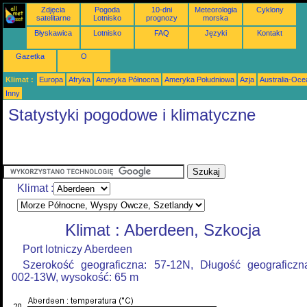
Zdjęcia
Pogoda
10-dni
Meteorologia
Cyklony
satelitarne
Lotnisko
prognozy
morska
Błyskawica
Lotnisko
FAQ
Języki
Kontakt
Gazetka
O
Klimat :
Europa
Afryka
Ameryka Północna
Ameryka Południowa
Azja
Australia-Oce
Inny
Statystyki pogodowe i klimatyczne
Klimat :
Klimat : Aberdeen, Szkocja
Port lotniczy Aberdeen
Szerokość geograficzna: 57-12N, Długość geograficzn
002-13W, wysokość: 65 m