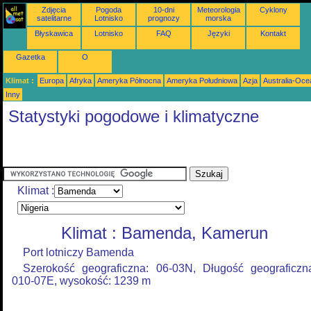
Zdjęcia
Pogoda
10-dni
Meteorologia
Cyklony
satelitarne
Lotnisko
prognozy
morska
Błyskawica
Lotnisko
FAQ
Języki
Kontakt
Gazetka
O
Klimat :
Europa
Afryka
Ameryka Północna
Ameryka Południowa
Azja
Australia-Oce
Inny
Statystyki pogodowe i klimatyczne
Klimat :
Klimat : Bamenda, Kamerun
Port lotniczy Bamenda
Szerokość geograficzna: 06-03N, Długość geograficzn
010-07E, wysokość: 1239 m