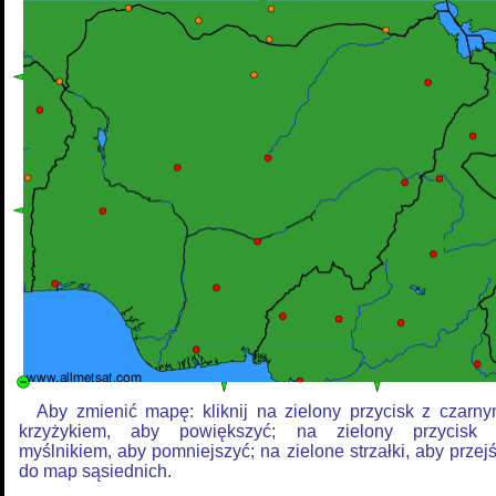
Aby zmienić mapę: kliknij na zielony przycisk z czarn
krzyżykiem, aby powiększyć; na zielony przycisk
myślnikiem, aby pomniejszyć; na zielone strzałki, aby przej
do map sąsiednich.