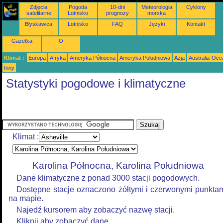
Zdjęcia
Pogoda
10-dni
Meteorologia
Cyklony
satelitarne
Lotnisko
prognozy
morska
Błyskawica
Lotnisko
FAQ
Języki
Kontakt
Gazetka
O
Klimat :
Europa
Afryka
Ameryka Północna
Ameryka Południowa
Azja
Australia-Oce
Inny
Statystyki pogodowe i klimatyczne
Klimat :
Karolina Północna, Karolina Południowa
Dane klimatyczne z ponad 3000 stacji pogodowych.
Dostępne stacje oznaczono żółtymi i czerwonymi punkta
na mapie.
Najedź kursorem aby zobaczyć nazwę stacji.
Kliknij aby zobaczyć dane.