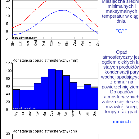
Miesięczna średni
minimalnych i
maksymalnych
temperatur w ciąg
dnia.
°C/°F
Opad
atmosferyczny jes
ogółem ciekłych l
stałych produktó
kondensacji pary
wodnej spadający
z chmur na
powierzchnię ziem
Do opadów
atmosferycznyc
zalicza się: deszc
mżawkę, śnieg,
krupy oraz grad.
mm/inch