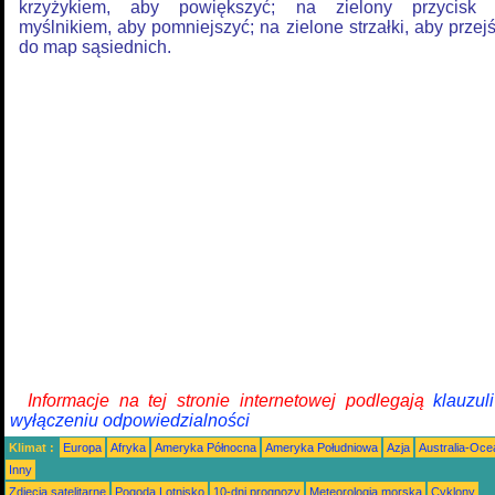
krzyżykiem, aby powiększyć; na zielony przycisk
myślnikiem, aby pomniejszyć; na zielone strzałki, aby przej
do map sąsiednich.
Informacje na tej stronie internetowej podlegają
klauzul
wyłączeniu odpowiedzialności
Klimat :
Europa
Afryka
Ameryka Północna
Ameryka Południowa
Azja
Australia-Oce
Inny
Zdjęcia satelitarne
Pogoda Lotnisko
10-dni prognozy
Meteorologia morska
Cyklony