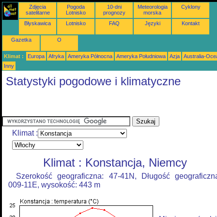
Zdjęcia
Pogoda
10-dni
Meteorologia
Cyklony
satelitarne
Lotnisko
prognozy
morska
Błyskawica
Lotnisko
FAQ
Języki
Kontakt
Gazetka
O
Klimat :
Europa
Afryka
Ameryka Północna
Ameryka Południowa
Azja
Australia-Oce
Inny
Statystyki pogodowe i klimatyczne
Klimat :
Klimat : Konstancja, Niemcy
Szerokość geograficzna: 47-41N, Długość geograficzn
009-11E, wysokość: 443 m