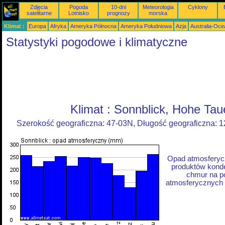
Zdjęcia
Pogoda
10-dni
Meteorologia
Cyklony
satelitarne
Lotnisko
prognozy
morska
Klimat :
Europa
Afryka
Ameryka Północna
Ameryka Południowa
Azja
Australia-Oce
Statystyki pogodowe i klimatyczne
Klimat : Sonnblick, Hohe Taue
Szerokość geograficzna: 47-03N, Długość geograficzna: 
Opad atmosferycz
produktów konde
chmur na p
atmosferycznych z