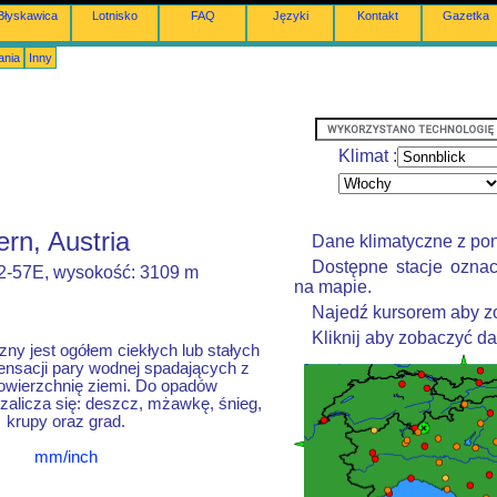
Błyskawica
Lotnisko
FAQ
Języki
Kontakt
Gazetka
ania
Inny
Klimat :
rn, Austria
Dane klimatyczne z po
Dostępne stacje oznac
12-57E, wysokość: 3109 m
na mapie.
Najedź kursorem aby zo
Kliknij aby zobaczyć d
ny jest ogółem ciekłych lub stałych
nsacji pary wodnej spadających z
owierzchnię ziemi. Do opadów
alicza się: deszcz, mżawkę, śnieg,
krupy oraz grad.
mm/inch