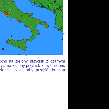
knij na zielony przycisk z czarnym
yć; na zielony przycisk z myślnikiem,
elone strzałki, aby przejść do map