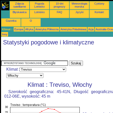
Zdjęcia
Pogoda
10-dni
Meteorologia
Cyklony
satelitarne
Lotnisko
prognozy
morska
Błyskawica
Lotnisko
FAQ
Języki
Kontakt
Gazetka
O
Klimat :
Europa
Afryka
Ameryka Północna
Ameryka Południowa
Azja
Australia-Oce
Inny
Statystyki pogodowe i klimatyczne
Klimat :
Klimat : Treviso, Włochy
Szerokość geograficzna: 45-41N, Długość geograficzn
012-06E, wysokość: 45 m