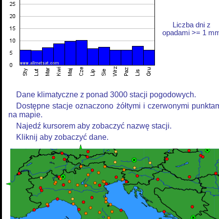
Liczba dni z
opadami >= 1 m
Dane klimatyczne z ponad 3000 stacji pogodowych.
Dostępne stacje oznaczono żółtymi i czerwonymi punkta
na mapie.
Najedź kursorem aby zobaczyć nazwę stacji.
Kliknij aby zobaczyć dane.