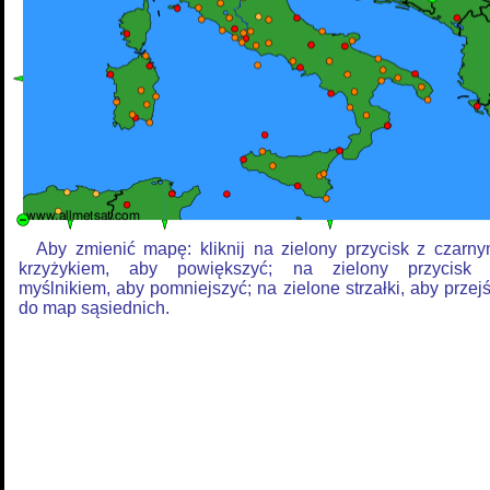
Aby zmienić mapę: kliknij na zielony przycisk z czarn
krzyżykiem, aby powiększyć; na zielony przycisk
myślnikiem, aby pomniejszyć; na zielone strzałki, aby przej
do map sąsiednich.