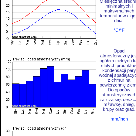
Miesięczna średni
minimalnych i
maksymalnych
temperatur w ciąg
dnia.
°C/°F
Opad
atmosferyczny jes
ogółem ciekłych l
stałych produktó
kondensacji pary
wodnej spadający
z chmur na
powierzchnię ziem
Do opadów
atmosferycznyc
zalicza się: deszc
mżawkę, śnieg,
krupy oraz grad.
mm/inch