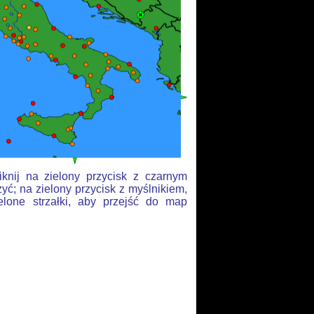
knij na zielony przycisk z czarnym
yć; na zielony przycisk z myślnikiem,
elone strzałki, aby przejść do map