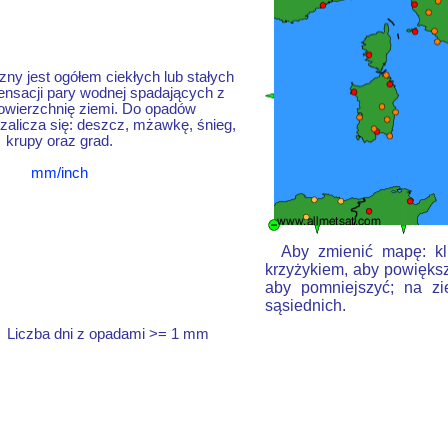
ny jest ogółem ciekłych lub stałych
nsacji pary wodnej spadających z
owierzchnię ziemi. Do opadów
alicza się: deszcz, mżawkę, śnieg,
krupy oraz grad.
mm/inch
Aby zmienić mapę: kli
krzyżykiem, aby powiększ
aby pomniejszyć; na zi
sąsiednich.
Liczba dni z opadami >= 1 mm