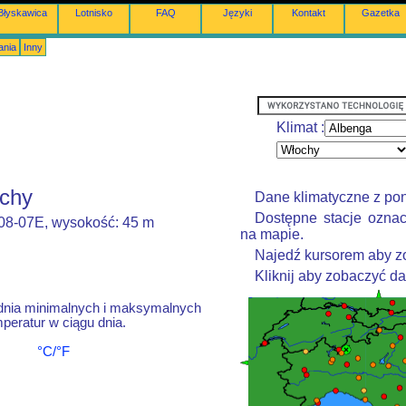
Błyskawica
Lotnisko
FAQ
Języki
Kontakt
Gazetka
ania
Inny
Klimat :
ochy
Dane klimatyczne z po
Dostępne stacje oznac
008-07E, wysokość: 45 m
na mapie.
Najedź kursorem aby zo
Kliknij aby zobaczyć d
dnia minimalnych i maksymalnych
peratur w ciągu dnia.
°C/°F