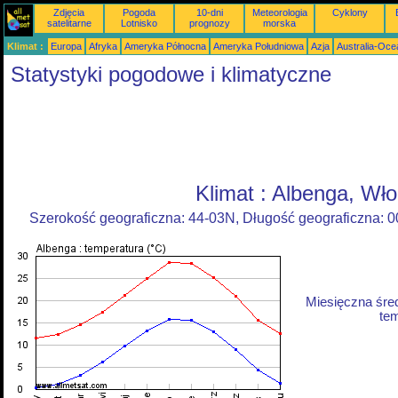
Zdjęcia
Pogoda
10-dni
Meteorologia
Cyklony
satelitarne
Lotnisko
prognozy
morska
Klimat :
Europa
Afryka
Ameryka Północna
Ameryka Południowa
Azja
Australia-Oce
Statystyki pogodowe i klimatyczne
Klimat : Albenga, Wł
Szerokość geograficzna: 44-03N, Długość geograficzna: 
Miesięczna śre
tem