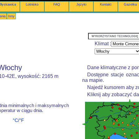
Błyskawica
Lotnisko
FAQ
Języki
Kontakt
Gazetka
ania
Inny
Klimat :
 Włochy
Dane klimatyczne z po
Dostępne stacje oznac
010-42E, wysokość: 2165 m
na mapie.
Najedź kursorem aby zo
Kliknij aby zobaczyć d
dnia minimalnych i maksymalnych
peratur w ciągu dnia.
°C/°F