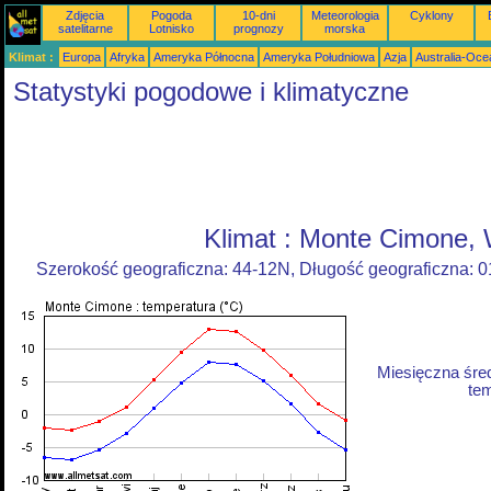
Zdjęcia
Pogoda
10-dni
Meteorologia
Cyklony
satelitarne
Lotnisko
prognozy
morska
Klimat :
Europa
Afryka
Ameryka Północna
Ameryka Południowa
Azja
Australia-Oce
Statystyki pogodowe i klimatyczne
Klimat : Monte Cimone,
Szerokość geograficzna: 44-12N, Długość geograficzna: 
Miesięczna śre
tem