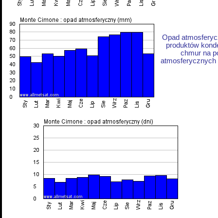
Opad atmosferycz
produktów konde
chmur na p
atmosferycznych z