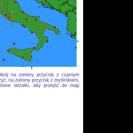
knij na zielony przycisk z czarnym
yć; na zielony przycisk z myślnikiem,
elone strzałki, aby przejść do map