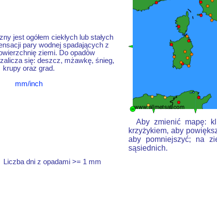
ny jest ogółem ciekłych lub stałych
nsacji pary wodnej spadających z
owierzchnię ziemi. Do opadów
alicza się: deszcz, mżawkę, śnieg,
krupy oraz grad.
mm/inch
Aby zmienić mapę: kli
krzyżykiem, aby powiększ
aby pomniejszyć; na zi
sąsiednich.
Liczba dni z opadami >= 1 mm