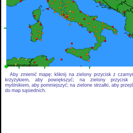
Aby zmienić mapę: kliknij na zielony przycisk z czarn
krzyżykiem, aby powiększyć; na zielony przycisk
myślnikiem, aby pomniejszyć; na zielone strzałki, aby przej
do map sąsiednich.