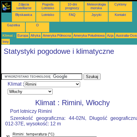
Zdjęcia
Pogoda
10-dni
Meteorologia
Cyklony
satelitarne
Lotnisko
prognozy
morska
Błyskawica
Lotnisko
FAQ
Języki
Kontakt
Gazetka
O
Klimat :
Europa
Afryka
Ameryka Północna
Ameryka Południowa
Azja
Australia-Oce
Inny
Statystyki pogodowe i klimatyczne
Klimat :
Klimat : Rimini, Włochy
Port lotniczy Rimini
Szerokość geograficzna: 44-02N, Długość geograficzn
012-37E, wysokość: 12 m