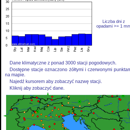
Liczba dni z
opadami >= 1 m
Dane klimatyczne z ponad 3000 stacji pogodowych.
Dostępne stacje oznaczono żółtymi i czerwonymi punkta
na mapie.
Najedź kursorem aby zobaczyć nazwę stacji.
Kliknij aby zobaczyć dane.