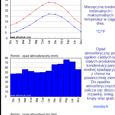
Miesięczna średni
minimalnych i
maksymalnych
temperatur w ciąg
dnia.
°C/°F
Opad
atmosferyczny jes
ogółem ciekłych l
stałych produktó
kondensacji pary
wodnej spadający
z chmur na
powierzchnię ziem
Do opadów
atmosferycznyc
zalicza się: deszc
mżawkę, śnieg,
krupy oraz grad.
mm/inch