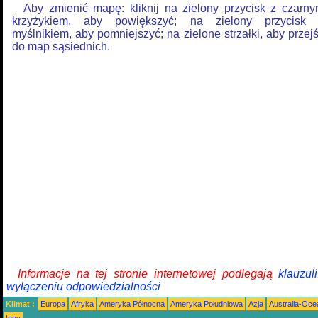
Aby zmienić mapę: kliknij na zielony przycisk z czarn
krzyżykiem, aby powiększyć; na zielony przycisk
myślnikiem, aby pomniejszyć; na zielone strzałki, aby przej
do map sąsiednich.
Informacje na tej stronie internetowej podlegają
klauzul
wyłączeniu odpowiedzialności
Klimat :
Europa
Afryka
Ameryka Północna
Ameryka Południowa
Azja
Australia-Oce