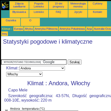
Zdjęcia
Pogoda
10-dni
Meteorologia
Cyklony
satelitarne
Lotnisko
prognozy
morska
Błyskawica
Lotnisko
FAQ
Języki
Kontakt
Gazetka
O
Klimat :
Europa
Afryka
Ameryka Północna
Ameryka Południowa
Azja
Australia-Oce
Inny
Statystyki pogodowe i klimatyczne
Klimat :
Klimat : Andora, Włochy
Capo Mele
Szerokość geograficzna: 43-57N, Długość geograficzn
008-10E, wysokość: 220 m