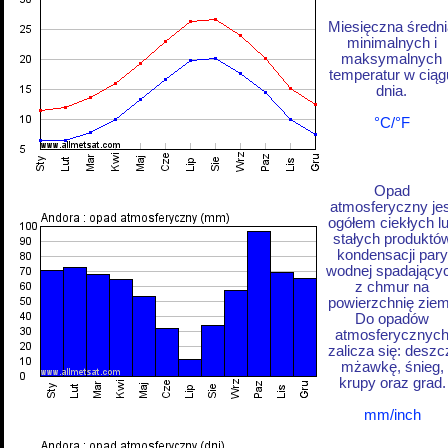
Miesięczna średni
minimalnych i
maksymalnych
temperatur w ciąg
dnia.
°C/°F
Opad
atmosferyczny jes
ogółem ciekłych l
stałych produktó
kondensacji pary
wodnej spadający
z chmur na
powierzchnię ziem
Do opadów
atmosferycznyc
zalicza się: deszc
mżawkę, śnieg,
krupy oraz grad.
mm/inch