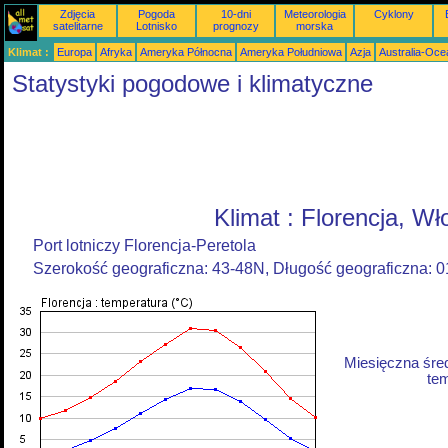
Zdjęcia
Pogoda
10-dni
Meteorologia
Cyklony
satelitarne
Lotnisko
prognozy
morska
Klimat :
Europa
Afryka
Ameryka Północna
Ameryka Południowa
Azja
Australia-Oce
Statystyki pogodowe i klimatyczne
Klimat : Florencja, Wł
Port lotniczy Florencja-Peretola
Szerokość geograficzna: 43-48N, Długość geograficzna: 
Miesięczna śre
tem