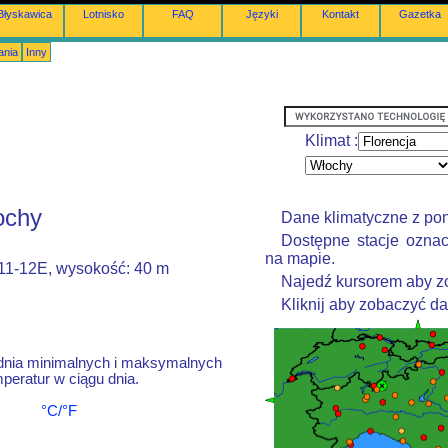
Błyskawica
Lotnisko
FAQ
Języki
Kontakt
Gazetka
ania
Inny
Klimat :
ochy
Dane klimatyczne z po
Dostępne stacje oznac
na mapie.
011-12E, wysokość: 40 m
Najedź kursorem aby zo
Kliknij aby zobaczyć d
dnia minimalnych i maksymalnych
peratur w ciągu dnia.
°C/°F