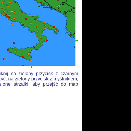
knij na zielony przycisk z czarnym
yć; na zielony przycisk z myślnikiem,
elone strzałki, aby przejść do map