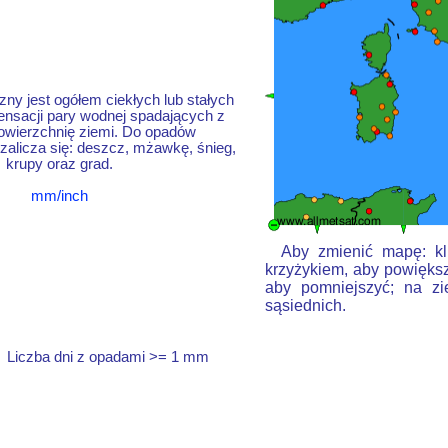
ny jest ogółem ciekłych lub stałych
nsacji pary wodnej spadających z
owierzchnię ziemi. Do opadów
alicza się: deszcz, mżawkę, śnieg,
krupy oraz grad.
mm/inch
Aby zmienić mapę: kli
krzyżykiem, aby powiększ
aby pomniejszyć; na zi
sąsiednich.
Liczba dni z opadami >= 1 mm