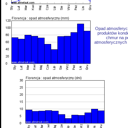
Opad atmosferycz
produktów konde
chmur na p
atmosferycznych z