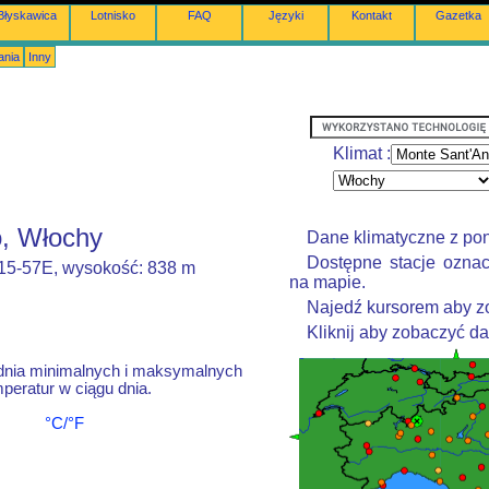
Błyskawica
Lotnisko
FAQ
Języki
Kontakt
Gazetka
ania
Inny
Klimat :
o, Włochy
Dane klimatyczne z po
Dostępne stacje oznac
015-57E, wysokość: 838 m
na mapie.
Najedź kursorem aby zo
Kliknij aby zobaczyć d
dnia minimalnych i maksymalnych
peratur w ciągu dnia.
°C/°F