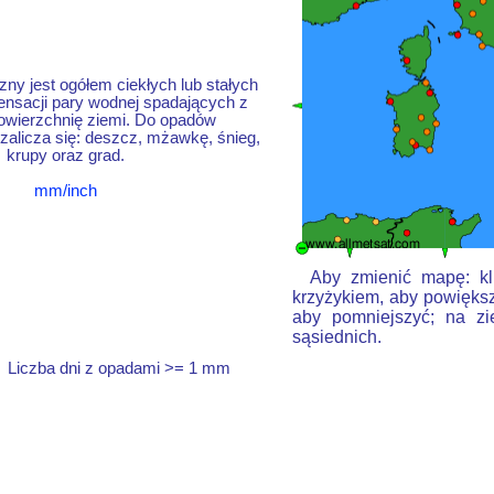
ny jest ogółem ciekłych lub stałych
nsacji pary wodnej spadających z
owierzchnię ziemi. Do opadów
alicza się: deszcz, mżawkę, śnieg,
krupy oraz grad.
mm/inch
Aby zmienić mapę: kli
krzyżykiem, aby powiększ
aby pomniejszyć; na zi
sąsiednich.
Liczba dni z opadami >= 1 mm