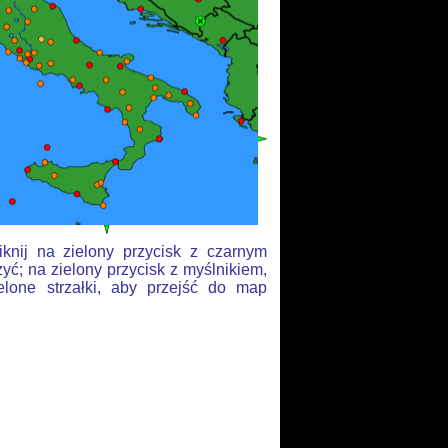
knij na zielony przycisk z czarnym
yć; na zielony przycisk z myślnikiem,
elone strzałki, aby przejść do map