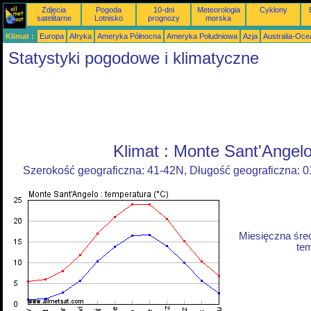
Zdjęcia
Pogoda
10-dni
Meteorologia
Cyklony
satelitarne
Lotnisko
prognozy
morska
Klimat :
Europa
Afryka
Ameryka Północna
Ameryka Południowa
Azja
Australia-Oce
Statystyki pogodowe i klimatyczne
Klimat : Monte Sant'Angel
Szerokość geograficzna: 41-42N, Długość geograficzna: 
Miesięczna śre
tem