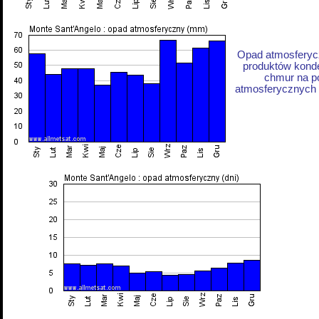
Opad atmosferycz
produktów konde
chmur na p
atmosferycznych z