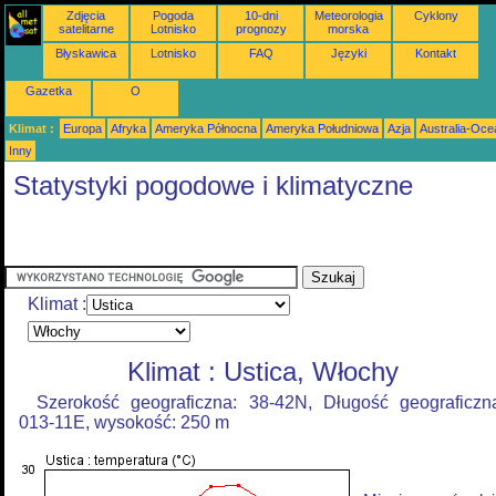
Zdjęcia
Pogoda
10-dni
Meteorologia
Cyklony
satelitarne
Lotnisko
prognozy
morska
Błyskawica
Lotnisko
FAQ
Języki
Kontakt
Gazetka
O
Klimat :
Europa
Afryka
Ameryka Północna
Ameryka Południowa
Azja
Australia-Oce
Inny
Statystyki pogodowe i klimatyczne
Klimat :
Klimat : Ustica, Włochy
Szerokość geograficzna: 38-42N, Długość geograficzn
013-11E, wysokość: 250 m