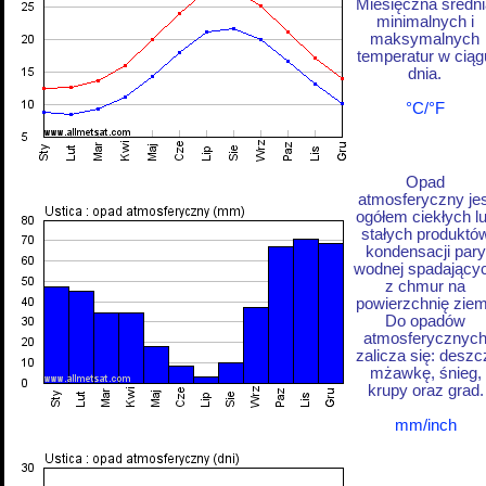
Miesięczna średni
minimalnych i
maksymalnych
temperatur w ciąg
dnia.
°C/°F
Opad
atmosferyczny jes
ogółem ciekłych l
stałych produktó
kondensacji pary
wodnej spadający
z chmur na
powierzchnię ziem
Do opadów
atmosferycznyc
zalicza się: deszc
mżawkę, śnieg,
krupy oraz grad.
mm/inch