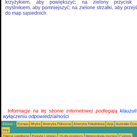
krzyżykiem, aby powiększyć; na zielony przycisk
myślnikiem, aby pomniejszyć; na zielone strzałki, aby przej
do map sąsiednich.
Informacje na tej stronie internetowej podlegają
klauzul
wyłączeniu odpowiedzialności
Klimat :
Europa
Afryka
Ameryka Północna
Ameryka Południowa
Azja
Australia-Oce
Inny
Zdjęcia satelitarne
Pogoda Lotnisko
10-dni prognozy
Meteorologia morska
Cyklony