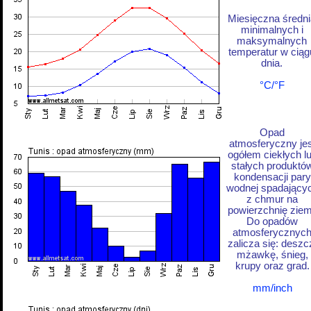
Miesięczna średni
minimalnych i
maksymalnych
temperatur w ciąg
dnia.
°C/°F
Opad
atmosferyczny jes
ogółem ciekłych l
stałych produktó
kondensacji pary
wodnej spadający
z chmur na
powierzchnię ziem
Do opadów
atmosferycznyc
zalicza się: deszc
mżawkę, śnieg,
krupy oraz grad.
mm/inch