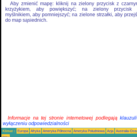
Aby zmienić mapę: kliknij na zielony przycisk z czarn
krzyżykiem, aby powiększyć; na zielony przycisk
myślnikiem, aby pomniejszyć; na zielone strzałki, aby przej
do map sąsiednich.
Informacje na tej stronie internetowej podlegają
klauzul
wyłączeniu odpowiedzialności
Klimat :
Europa
Afryka
Ameryka Północna
Ameryka Południowa
Azja
Australia-Oce