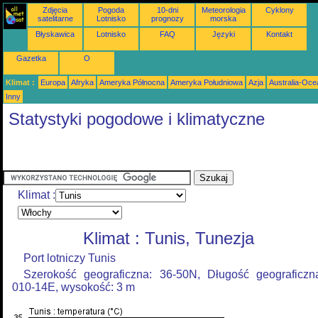
Zdjęcia
Pogoda
10-dni
Meteorologia
Cyklony
satelitarne
Lotnisko
prognozy
morska
Błyskawica
Lotnisko
FAQ
Języki
Kontakt
Gazetka
O
Klimat :
Europa
Afryka
Ameryka Północna
Ameryka Południowa
Azja
Australia-Oce
Inny
Statystyki pogodowe i klimatyczne
Klimat :
Klimat : Tunis, Tunezja
Port lotniczy Tunis
Szerokość geograficzna: 36-50N, Długość geograficzn
010-14E, wysokość: 3 m