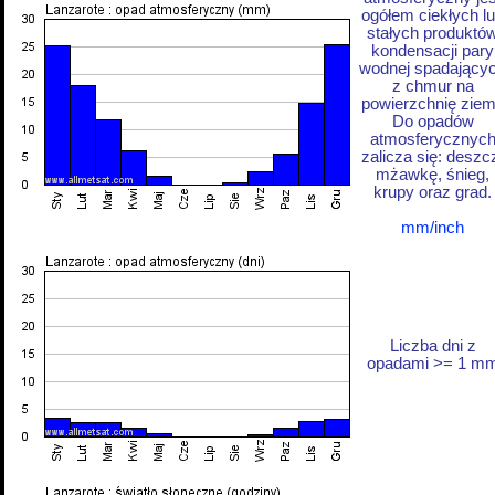
ogółem ciekłych l
stałych produktó
kondensacji pary
wodnej spadający
z chmur na
powierzchnię ziem
Do opadów
atmosferycznyc
zalicza się: deszc
mżawkę, śnieg,
krupy oraz grad.
mm/inch
Liczba dni z
opadami >= 1 m