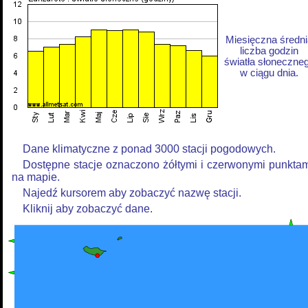
Miesięczna średni
liczba godzin
światła słoneczne
w ciągu dnia.
Dane klimatyczne z ponad 3000 stacji pogodowych.
Dostępne stacje oznaczono żółtymi i czerwonymi punkta
na mapie.
Najedź kursorem aby zobaczyć nazwę stacji.
Kliknij aby zobaczyć dane.