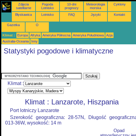
Zdjęcia
Pogoda
10-dni
Meteorologia
Cyklony
satelitarne
Lotnisko
prognozy
morska
Błyskawica
Lotnisko
FAQ
Języki
Kontakt
Gazetka
O
Klimat :
Europa
Afryka
Ameryka Północna
Ameryka Południowa
Azja
Australia-Oceania
Inny
Statystyki pogodowe i klimatyczne
Klimat :
Klimat : Lanzarote, Hiszpania
Port lotniczy Lanzarote
Szerokość geograficzna: 28-57N, Długość geograficzn
013-36W, wysokość: 14 m
Opad
atmosferyczny jes