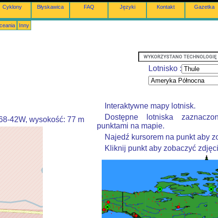
Cyklony
Błyskawica
FAQ
Języki
Kontakt
Gazetka
Oceania
Inny
Lotnisko :
Interaktywne mapy lotnisk.
Dostępne lotniska zaznaczo
068-42W, wysokość: 77 m
punktami na mapie.
Najedź kursorem na punkt aby z
Kliknij punkt aby zobaczyć zdjęci