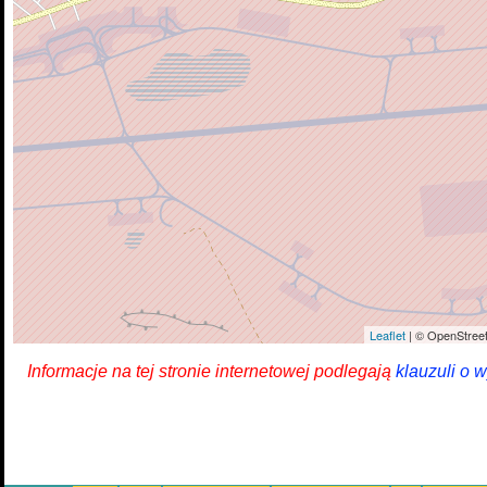
Leaflet
| © OpenStreet
Informacje na tej stronie internetowej podlegają
klauzuli o 