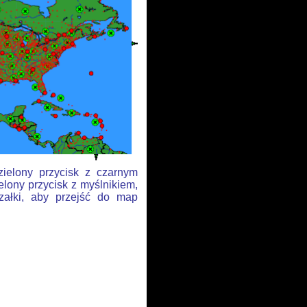
zielony przycisk z czarnym
elony przycisk z myślnikiem,
rzałki, aby przejść do map