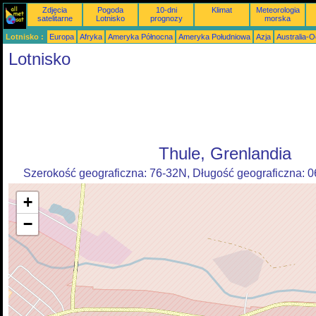
Zdjęcia
Pogoda
10-dni
Klimat
Meteorologia
satelitarne
Lotnisko
prognozy
morska
Lotnisko :
Europa
Afryka
Ameryka Północna
Ameryka Południowa
Azja
Australia-
Lotnisko
Thule, Grenlandia
Szerokość geograficzna: 76-32N, Długość geograficzna: 
+
−