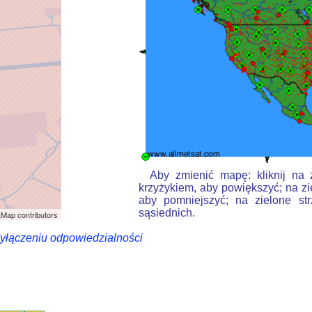
Aby zmienić mapę: kliknij na 
krzyżykiem, aby powiększyć; na zi
aby pomniejszyć; na zielone st
sąsiednich.
Map contributors
wyłączeniu odpowiedzialności