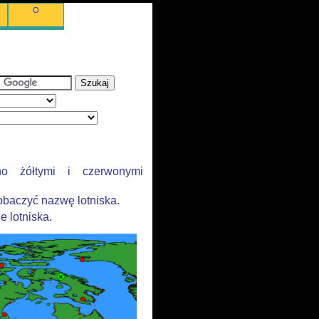
O
no żółtymi i czerwonymi
obaczyć nazwę lotniska.
e lotniska.