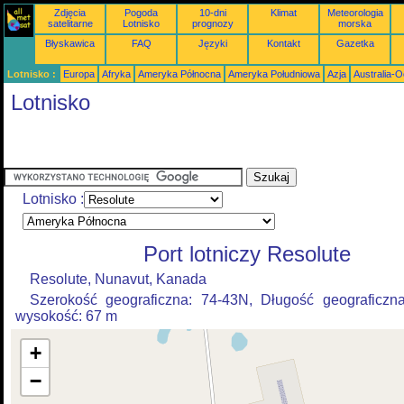
Zdjęcia
Pogoda
10-dni
Klimat
Meteorologia
satelitarne
Lotnisko
prognozy
morska
Błyskawica
FAQ
Języki
Kontakt
Gazetka
Lotnisko :
Europa
Afryka
Ameryka Północna
Ameryka Południowa
Azja
Australia-
Lotnisko
Lotnisko :
Port lotniczy Resolute
Resolute, Nunavut, Kanada
Szerokość geograficzna: 74-43N, Długość geograficzn
wysokość: 67 m
+
−