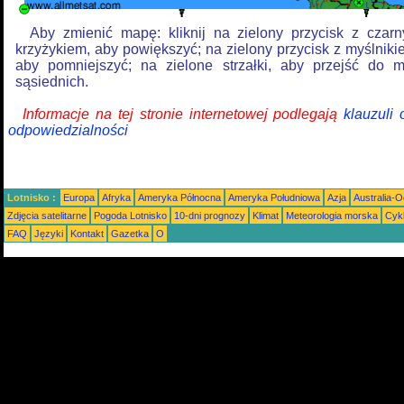
Aby zmienić mapę: kliknij na zielony przycisk z czar
krzyżykiem, aby powiększyć; na zielony przycisk z myślniki
aby pomniejszyć; na zielone strzałki, aby przejść do 
sąsiednich.
Informacje na tej stronie internetowej podlegają
klauzuli
odpowiedzialności
Lotnisko :
Europa
Afryka
Ameryka Północna
Ameryka Południowa
Azja
Australia-
Zdjęcia satelitarne
Pogoda Lotnisko
10-dni prognozy
Klimat
Meteorologia morska
Cyk
FAQ
Języki
Kontakt
Gazetka
O