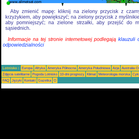
Aby zmienić mapę: kliknij na zielony przycisk z czar
krzyżykiem, aby powiększyć; na zielony przycisk z myślniki
aby pomniejszyć; na zielone strzałki, aby przejść do 
sąsiednich.
Informacje na tej stronie internetowej podlegają
klauzuli
odpowiedzialności
Lotnisko :
Europa
Afryka
Ameryka Północna
Ameryka Południowa
Azja
Australia-
Zdjęcia satelitarne
Pogoda Lotnisko
10-dni prognozy
Klimat
Meteorologia morska
Cyk
FAQ
Języki
Kontakt
Gazetka
O