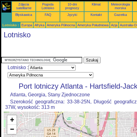
Zdjęcia
Pogoda
10-dni
Klimat
Meteorologia
satelitarne
Lotnisko
prognozy
morska
Błyskawica
FAQ
Języki
Kontakt
Gazetka
Lotnisko :
Europa
Afryka
Ameryka Północna
Ameryka Południowa
Azja
Australia-
Lotnisko
Lotnisko :
Port lotniczy Atlanta - Hartsfield-Jac
Atlanta, Georgia, Stany Zjednoczone
Szerokość geograficzna: 33-38-25N, Długość geograficz
37W, wysokość: 313 m
+
−