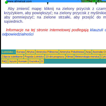
Aby zmienić mapę: kliknij na zielony przycisk z czar
krzyżykiem, aby powiększyć; na zielony przycisk z myślniki
aby pomniejszyć; na zielone strzałki, aby przejść do 
sąsiednich.
Informacje na tej stronie internetowej podlegają
klauzuli
odpowiedzialności
Lotnisko :
Europa
Afryka
Ameryka Północna
Ameryka Południowa
Azja
Australia-
Zdjęcia satelitarne
Pogoda Lotnisko
10-dni prognozy
Klimat
Meteorologia morska
Cyk
FAQ
Języki
Kontakt
Gazetka
O