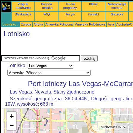
Zdjęcia
Pogoda
10-dni
Klimat
Meteorologia
satelitarne
Lotnisko
prognozy
morska
Błyskawica
FAQ
Języki
Kontakt
Gazetka
Lotnisko :
Europa
Afryka
Ameryka Północna
Ameryka Południowa
Azja
Australia-
Lotnisko
Lotnisko :
Port lotniczy Las Vegas-McCarra
Las Vegas, Nevada, Stany Zjednoczone
Szerokość geograficzna: 36-04-44N, Długość geograficz
19W, wysokość: 663 m
+
−