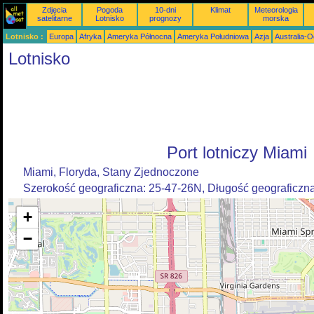
Zdjęcia
Pogoda
10-dni
Klimat
Meteorologia
satelitarne
Lotnisko
prognozy
morska
Lotnisko :
Europa
Afryka
Ameryka Północna
Ameryka Południowa
Azja
Australia-
Lotnisko
Port lotniczy Miami
Miami, Floryda, Stany Zjednoczone
Szerokość geograficzna: 25-47-26N, Długość geograficzn
+
−