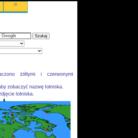
O
aczono żółtymi i czerwonymi
aby zobaczyć nazwę lotniska.
djęcie lotniska.