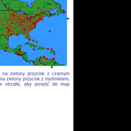
j na zielony przycisk z czarnym
na zielony przycisk z myślnikiem,
e strzałki, aby przejść do map