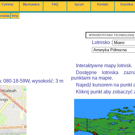
Cyklony
Błyskawica
FAQ
Języki
Kontakt
Gazetka
Oceania
Inny
Lotnisko :
Interaktywne mapy lotnisk.
Dostępne lotniska zazn
punktami na mapie.
a: 080-18-59W, wysokość: 3 m
Najedź kursorem na punkt 
Kliknij punkt aby zobaczyć z