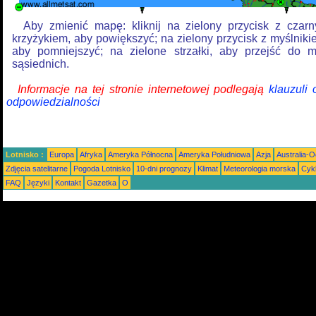
Aby zmienić mapę: kliknij na zielony przycisk z czar
krzyżykiem, aby powiększyć; na zielony przycisk z myślniki
aby pomniejszyć; na zielone strzałki, aby przejść do 
sąsiednich.
Informacje na tej stronie internetowej podlegają
klauzuli
odpowiedzialności
Lotnisko :
Europa
Afryka
Ameryka Północna
Ameryka Południowa
Azja
Australia-
Zdjęcia satelitarne
Pogoda Lotnisko
10-dni prognozy
Klimat
Meteorologia morska
Cyk
FAQ
Języki
Kontakt
Gazetka
O