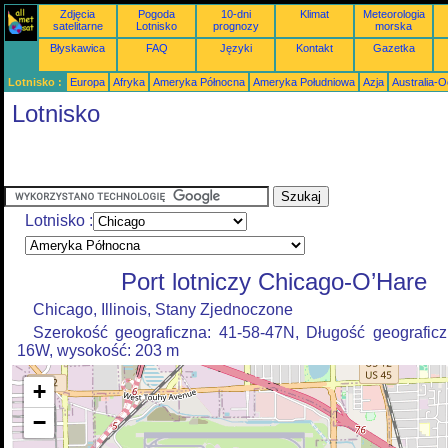
Zdjęcia
Pogoda
10-dni
Klimat
Meteorologia
satelitarne
Lotnisko
prognozy
morska
Błyskawica
FAQ
Języki
Kontakt
Gazetka
Lotnisko :
Europa
Afryka
Ameryka Północna
Ameryka Południowa
Azja
Australia-
Lotnisko
Lotnisko :
Port lotniczy Chicago-O’Hare
Chicago, Illinois, Stany Zjednoczone
Szerokość geograficzna: 41-58-47N, Długość geograficz
16W, wysokość: 203 m
+
−