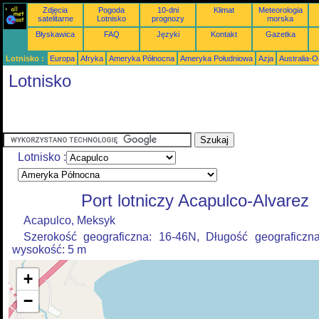
Zdjęcia
Pogoda
10-dni
Klimat
Meteorologia
satelitarne
Lotnisko
prognozy
morska
Błyskawica
FAQ
Języki
Kontakt
Gazetka
Lotnisko :
Europa
Afryka
Ameryka Północna
Ameryka Południowa
Azja
Australia-
Lotnisko
Lotnisko :
Port lotniczy Acapulco-Alvarez
Acapulco, Meksyk
Szerokość geograficzna: 16-46N, Długość geograficzn
wysokość: 5 m
+
−