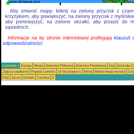
Aby zmienić mapę: kliknij na zielony przycisk z czar
krzyżykiem, aby powiększyć; na zielony przycisk z myślniki
aby pomniejszyć; na zielone strzałki, aby przejść do 
sąsiednich.
Informacje na tej stronie internetowej podlegają
klauzuli
odpowiedzialności
Lotnisko :
Europa
Afryka
Ameryka Północna
Ameryka Południowa
Azja
Australia-
Zdjęcia satelitarne
Pogoda Lotnisko
10-dni prognozy
Klimat
Meteorologia morska
Cyk
FAQ
Języki
Kontakt
Gazetka
O