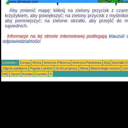
Aby zmienić mapę: kliknij na zielony przycisk z czar
krzyżykiem, aby powiększyć; na zielony przycisk z myślniki
aby pomniejszyć; na zielone strzałki, aby przejść do 
sąsiednich.
Informacje na tej stronie internetowej podlegają
klauzuli
odpowiedzialności
Lotnisko :
Europa
Afryka
Ameryka Północna
Ameryka Południowa
Azja
Australia-
Zdjęcia satelitarne
Pogoda Lotnisko
10-dni prognozy
Klimat
Meteorologia morska
Cyk
FAQ
Języki
Kontakt
Gazetka
O