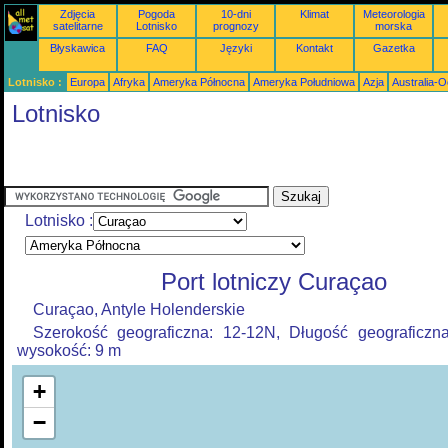
Zdjęcia
Pogoda
10-dni
Klimat
Meteorologia
satelitarne
Lotnisko
prognozy
morska
Błyskawica
FAQ
Języki
Kontakt
Gazetka
Lotnisko :
Europa
Afryka
Ameryka Północna
Ameryka Południowa
Azja
Australia-
Lotnisko
Lotnisko :
Port lotniczy Curaçao
Curaçao, Antyle Holenderskie
Szerokość geograficzna: 12-12N, Długość geograficzn
wysokość: 9 m
+
−