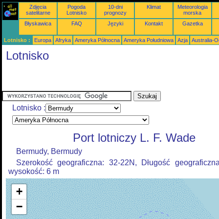
Zdjęcia
Pogoda
10-dni
Klimat
Meteorologia
satelitarne
Lotnisko
prognozy
morska
Błyskawica
FAQ
Języki
Kontakt
Gazetka
Lotnisko :
Europa
Afryka
Ameryka Północna
Ameryka Południowa
Azja
Australia-
Lotnisko
Lotnisko :
Port lotniczy L. F. Wade
Bermudy, Bermudy
Szerokość geograficzna: 32-22N, Długość geograficzn
wysokość: 6 m
+
−