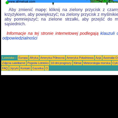
Aby zmienić mapę: kliknij na zielony przycisk z czar
krzyżykiem, aby powiększyć; na zielony przycisk z myślniki
aby pomniejszyć; na zielone strzałki, aby przejść do 
sąsiednich.
Informacje na tej stronie internetowej podlegają
klauzuli
odpowiedzialności
Lotnisko :
Europa
Afryka
Ameryka Północna
Ameryka Południowa
Azja
Australia-
Zdjęcia satelitarne
Pogoda Lotnisko
10-dni prognozy
Klimat
Meteorologia morska
Cyk
FAQ
Języki
Kontakt
Gazetka
O