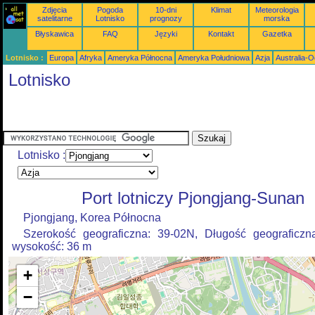
Zdjęcia
Pogoda
10-dni
Klimat
Meteorologia
satelitarne
Lotnisko
prognozy
morska
Błyskawica
FAQ
Języki
Kontakt
Gazetka
Lotnisko :
Europa
Afryka
Ameryka Północna
Ameryka Południowa
Azja
Australia-
Lotnisko
Lotnisko :
Port lotniczy Pjongjang-Sunan
Pjongjang, Korea Północna
Szerokość geograficzna: 39-02N, Długość geograficzn
wysokość: 36 m
+
−