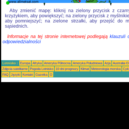
Aby zmienić mapę: kliknij na zielony przycisk z czar
krzyżykiem, aby powiększyć; na zielony przycisk z myślniki
aby pomniejszyć; na zielone strzałki, aby przejść do 
sąsiednich.
Informacje na tej stronie internetowej podlegają
klauzuli
odpowiedzialności
Lotnisko :
Europa
Afryka
Ameryka Północna
Ameryka Południowa
Azja
Australia-
Zdjęcia satelitarne
Pogoda Lotnisko
10-dni prognozy
Klimat
Meteorologia morska
Cyk
FAQ
Języki
Kontakt
Gazetka
O