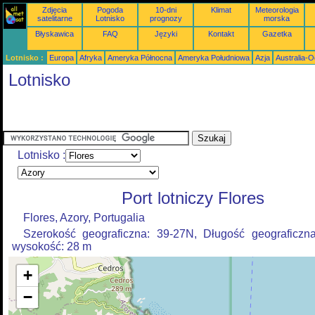
Zdjęcia
Pogoda
10-dni
Klimat
Meteorologia
satelitarne
Lotnisko
prognozy
morska
Błyskawica
FAQ
Języki
Kontakt
Gazetka
Lotnisko :
Europa
Afryka
Ameryka Północna
Ameryka Południowa
Azja
Australia-
Lotnisko
Lotnisko :
Port lotniczy Flores
Flores, Azory, Portugalia
Szerokość geograficzna: 39-27N, Długość geograficzn
wysokość: 28 m
+
−