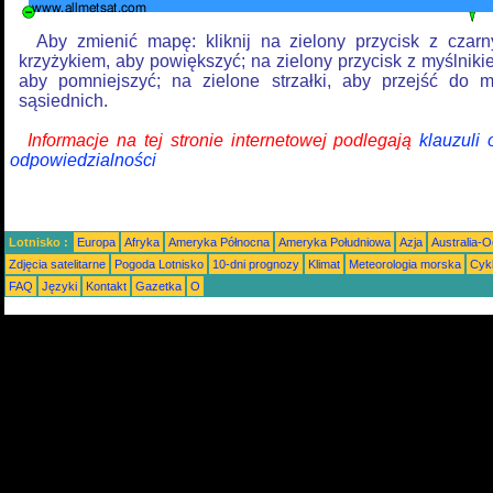
Aby zmienić mapę: kliknij na zielony przycisk z czar
krzyżykiem, aby powiększyć; na zielony przycisk z myślniki
aby pomniejszyć; na zielone strzałki, aby przejść do 
sąsiednich.
Informacje na tej stronie internetowej podlegają
klauzuli
odpowiedzialności
Lotnisko :
Europa
Afryka
Ameryka Północna
Ameryka Południowa
Azja
Australia-
Zdjęcia satelitarne
Pogoda Lotnisko
10-dni prognozy
Klimat
Meteorologia morska
Cyk
FAQ
Języki
Kontakt
Gazetka
O