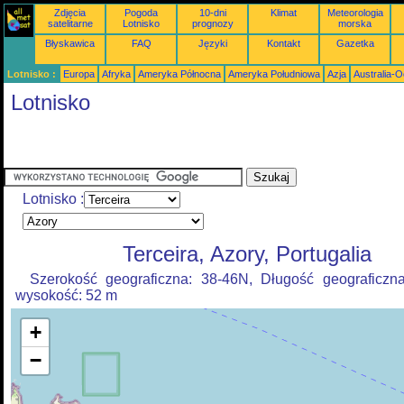
Zdjęcia
Pogoda
10-dni
Klimat
Meteorologia
satelitarne
Lotnisko
prognozy
morska
Błyskawica
FAQ
Języki
Kontakt
Gazetka
Lotnisko :
Europa
Afryka
Ameryka Północna
Ameryka Południowa
Azja
Australia-
Lotnisko
Lotnisko :
Terceira, Azory, Portugalia
Szerokość geograficzna: 38-46N, Długość geograficzn
wysokość: 52 m
+
−