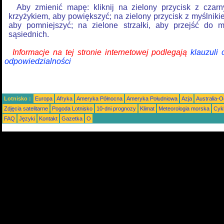
Aby zmienić mapę: kliknij na zielony przycisk z czar
krzyżykiem, aby powiększyć; na zielony przycisk z myślniki
aby pomniejszyć; na zielone strzałki, aby przejść do 
sąsiednich.
Informacje na tej stronie internetowej podlegają
klauzuli
odpowiedzialności
Lotnisko :
Europa
Afryka
Ameryka Północna
Ameryka Południowa
Azja
Australia-
Zdjęcia satelitarne
Pogoda Lotnisko
10-dni prognozy
Klimat
Meteorologia morska
Cyk
FAQ
Języki
Kontakt
Gazetka
O