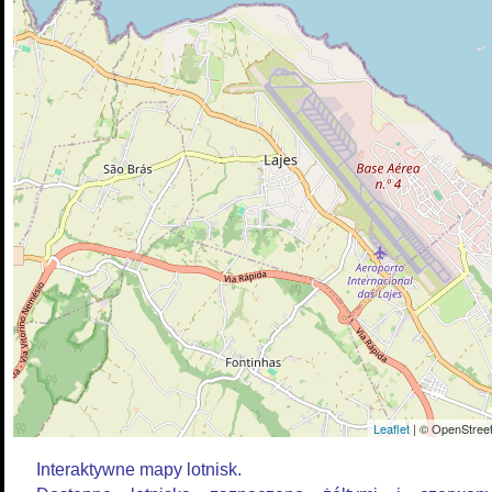
Leaflet
| © OpenStreet
Interaktywne mapy lotnisk.