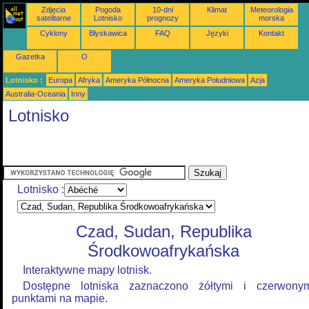
Zdjęcia
Pogoda
10-dni
Klimat
Meteorologia
satelitarne
Lotnisko
prognozy
morska
Cyklony
Błyskawica
FAQ
Języki
Kontakt
Gazetka
O
Lotnisko :
Europa
Afryka
Ameryka Północna
Ameryka Południowa
Azja
Australia-Oceania
Inny
Lotnisko
Lotnisko :
Czad, Sudan, Republika
Środkowoafrykańska
Interaktywne mapy lotnisk.
Dostępne lotniska zaznaczono żółtymi i czerwony
punktami na mapie.