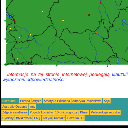
Informacje na tej stronie internetowej podlegają
klauzul
wyłączeniu odpowiedzialności
Lotnisko :
Europa
Afryka
Ameryka Północna
Ameryka Południowa
Azja
Australia-Oceania
Inny
Zdjęcia satelitarne
Pogoda Lotnisko
10-dni prognozy
Klimat
Meteorologia morska
Cyklony
Błyskawica
FAQ
Języki
Kontakt
Gazetka
O