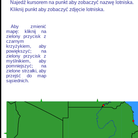
Najedź kursorem na punkt aby zobaczyć nazwę lotniska.
Kliknij punkt aby zobaczyć zdjęcie lotniska.
Aby zmienić
mapę: kliknij na
zielony przycisk z
czarnym
krzyżykiem, aby
powiększyć; na
zielony przycisk z
myślnikiem, aby
pomniejszyć; na
zielone strzałki, aby
przejść do map
sąsiednich.