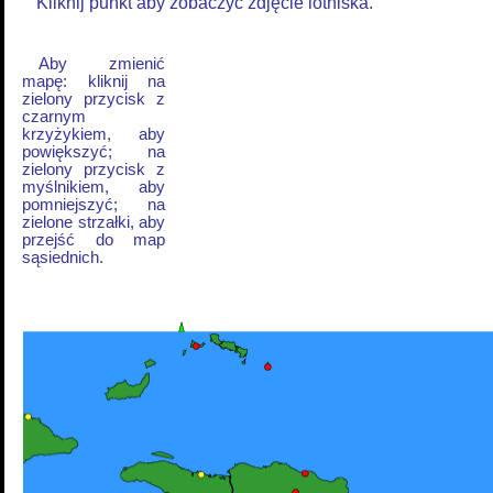
Kliknij punkt aby zobaczyć zdjęcie lotniska.
Aby zmienić
mapę: kliknij na
zielony przycisk z
czarnym
krzyżykiem, aby
powiększyć; na
zielony przycisk z
myślnikiem, aby
pomniejszyć; na
zielone strzałki, aby
przejść do map
sąsiednich.