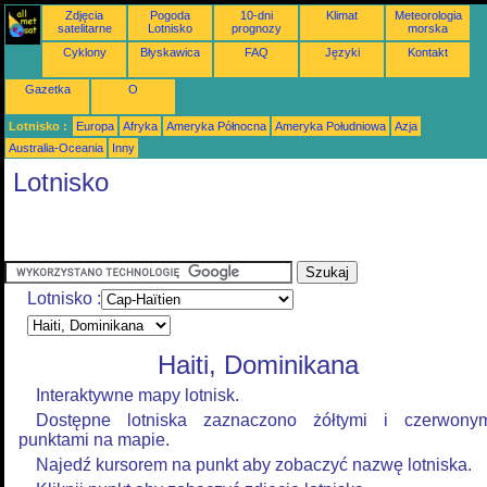
Zdjęcia
Pogoda
10-dni
Klimat
Meteorologia
satelitarne
Lotnisko
prognozy
morska
Cyklony
Błyskawica
FAQ
Języki
Kontakt
Gazetka
O
Lotnisko :
Europa
Afryka
Ameryka Północna
Ameryka Południowa
Azja
Australia-Oceania
Inny
Lotnisko
Lotnisko :
Haiti, Dominikana
Interaktywne mapy lotnisk.
Dostępne lotniska zaznaczono żółtymi i czerwony
punktami na mapie.
Najedź kursorem na punkt aby zobaczyć nazwę lotniska.