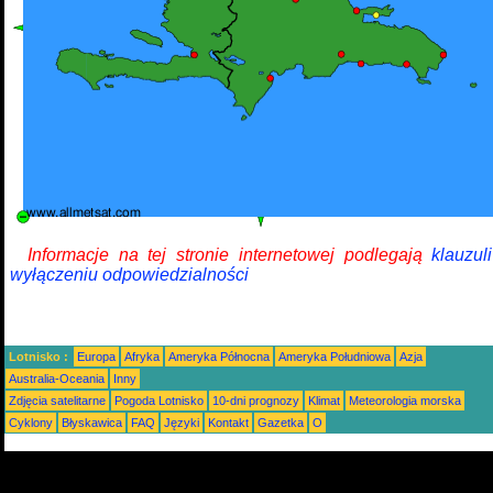
Informacje na tej stronie internetowej podlegają
klauzul
wyłączeniu odpowiedzialności
Lotnisko :
Europa
Afryka
Ameryka Północna
Ameryka Południowa
Azja
Australia-Oceania
Inny
Zdjęcia satelitarne
Pogoda Lotnisko
10-dni prognozy
Klimat
Meteorologia morska
Cyklony
Błyskawica
FAQ
Języki
Kontakt
Gazetka
O